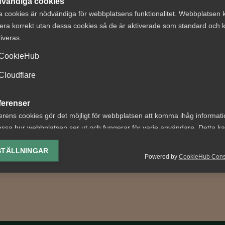
vändiga cookies
a cookies är nödvändiga för webbplatsens funktionalitet. Webbplatsen 
era korrekt utan dessa cookies så de är aktiverade som standard och k
tiveras.
växten tillbaka i
VAB och
CookieHub
s"
föräldraledighet
sammanfattning
Cloudflare
rn är över. Hur känns det
senaste årens
sten och vilka frågor står
ändringar
ferenser
å tjänsteföretagens
erens cookies gör det möjligt för webbplatsen att komma ihåg informat
...
Fler kan ta ut ledighet med
ssa hur webbplatsen ser ut och fungerar för varje användare. Detta k
föräldrapenning Från och 
ing av vald valuta, region, språk eller färgschema.
1 juli 2024 kan fler än tidig
STÄLLNINGAR
Powered by
CookieHub Con
lediga...
lys-cookies
yseringscookies hjälper oss förbättra webbplatsen genom att samla oc
rmation om hur den används.
Google Analytics