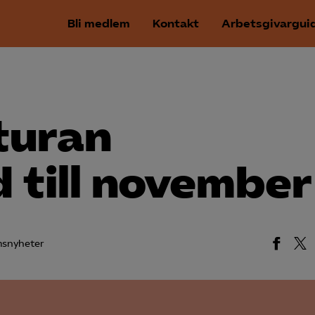
Bli medlem
Kontakt
Arbetsgivargui
turan
 till november
snyheter