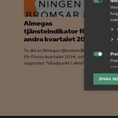
Nöd

Viss
fung
inak
Almegas
“Till
tjänsteindikator för
foku
andra kvartalet 2026
Semeste
inför hö
Ta del av Almegas tjänsteindikator
Pre
högst p
för första kvartalet 2024, och läs

Pref
agenda?
rapporten "Vändpunkt i sikte" i...
anpa
lagr
SPARA IN
Ana

Anal
info