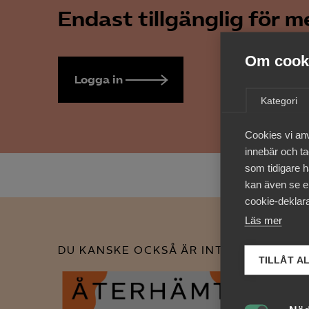
Endast tillgänglig för 
Om cooki
Logga in
Bli medlem
Kategori
Cookies vi an
innebär och tac
som tidigare h
kan även se en
cookie-deklara
Läs mer
DU KANSKE OCKSÅ ÄR INTRESSERAD AV
TILLÅT A