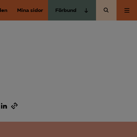
den
Mina sidor
Förbund
Almega Tjänste­förbunden
Om Almega
Almega Tjänste­företagen
Almega Utbildning
Aktuellt
Innovations­företagen
Kompetens­företagen
Medlemskapet
Medie­företagen
Säkerhets­företagen
Mina sidor
Tåg­företagen
Kontakt
Vård­företagarna