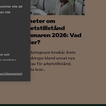
kommer inte att
an inte
Nyheter om
 – en
arbetstillstånd
 av
sommaren 2026: Vad
gäller?
För arbetsgivare innebär årets
ion och
förändringar bland annat nya
an innebära
lönekrav för arbetstillstånd,
med den
skärpta krav...
are vara
sent Management
h rapportera