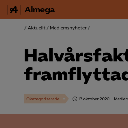
Almega
/
Aktuellt
/
Medlemsnyheter
/
Halvårsfak
framflyttad
Okategoriserade
13 oktober 2020
Medlem