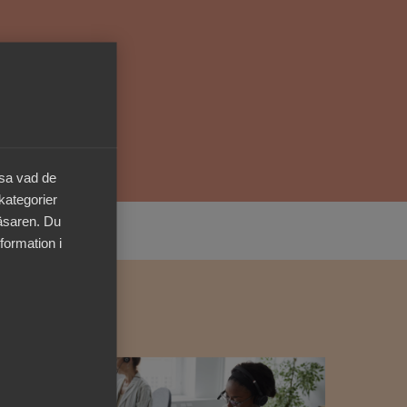
Kurser & utbildningar
Påverkansarbete
Bli medlem
äsa vad de
Logga in på
 kategorier
Arbetsgivarguiden
läsaren. Du
formation i
Sök på almega.se
Press
In English
Cookie-inställningar