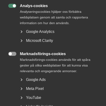
Analys-cookies

Analyseringscookies hjälper oss förbättra
webbplatsen genom att samla och rapportera
information om hur den används.
Google Analytics
Microsoft Clarity
Nyheter om arbetstillstånd
sommaren 2026: Vad gäller?
Marknadsförings-cookies

Marknadsförings-cookies används för att spåra
För arbetsgivare innebär årets förändringar bland annat
gester på olika webbplatser för att kunna visa
nya lönekrav för arbetstillstånd, skärpta krav...
relevanta och engagerande annonser.
Google Ads
Meta Pixel
YouTube