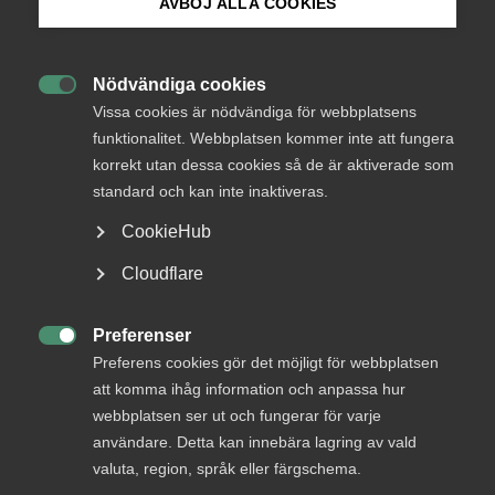
Endast tillgänglig för
AVBÖJ ALLA COOKIES
medlemmar
Bli medlem
Nödvändiga cookies

Logga in på Arbetsgivarguiden
Vissa cookies är nödvändiga för webbplatsens
Logga in
funktionalitet. Webbplatsen kommer inte att fungera
korrekt utan dessa cookies så de är aktiverade som
Sök på almega.se
standard och kan inte inaktiveras.
Bli medlem
CookieHub
Press
Cloudflare
In English
Cookie-inställningar
Preferenser

Preferens cookies gör det möjligt för webbplatsen
att komma ihåg information och anpassa hur
DU KANSKE OCKSÅ ÄR INTRESSERAD AV
webbplatsen ser ut och fungerar för varje
DETTA?
användare. Detta kan innebära lagring av vald
valuta, region, språk eller färgschema.