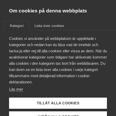
Almega
Förbund
Om cookies på denna webbplats
Almega Tjänste­förbunden
/
Aktuellt
/
Medlemsnyheter
/
Om Almega
Kategori
Lista över cookies
Almega Tjänste­företagen
Aktuellt
Cookies vi använder på webbplatsen är uppdelade i
Almega Utbildning
Förhandlingsinformation –
kategorier och nedan kan du läsa vad de innebär och
Avtal 2020 bemanning av
Innovations­företagen
tacka ja eller nej till alla cookies eller vissa av dem. När du
Medlemskapet
arbetare
avaktiverar kategorier som tidigare har aktiverats kommer
Kompetens­företagen
alla cookies i den kategorin tas bort från webbläsaren. Du
Mina sidor
kan även se en lista över alla cookies i varje kategori
Medie­företagen
Okategoriserade
2 oktober 2020
Medlemsnyheter
tillsammans med detaljerad information i cookie-
Kontakt
Säkerhets­företagen
deklarationen.
Läs mer
Tåg­företagen
Kurser & utbildningar
Vård­företagarna
TILLÅT ALLA COOKIES
Påverkansarbete