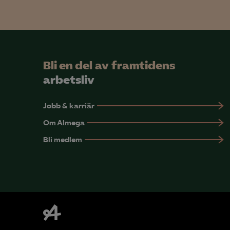
Mar

Mark
Bli en del av framtidens
visa
arbetsliv
Jobb & karriär
Om Almega
Bli medlem