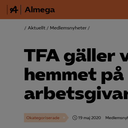
Almega
/
Aktuellt
/
Medlemsnyheter
/
TFA gäller v
hemmet på
arbetsgiva
Okategoriserade
19 maj 2020
Medlemsny