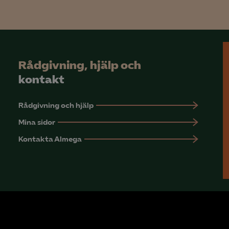
Microsoft Clarity
knadsförings-cookies
nadsförings-cookies används för att spåra gester på olika webbplatser 
Rådgivning, hjälp och
 relevanta och engagerande annonser.
kontakt
Google Ads
Rådgivning och hjälp
Meta Pixel
Mina sidor
YouTube
Kontakta Almega
LinkedIn Insight
Leadfeeder
Microsoft Ads