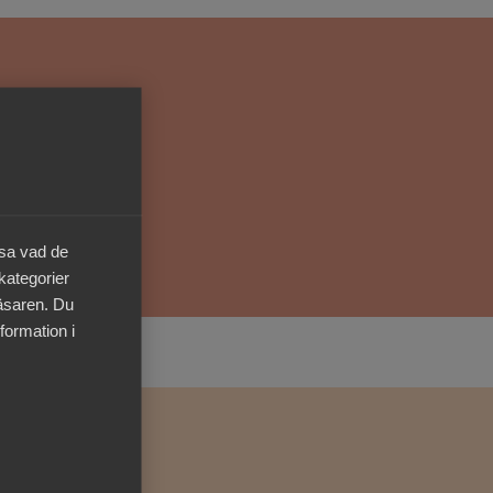
Kurser & utbildningar
Påverkansarbete
Bli medlem
Logga in på
äsa vad de
Arbetsgivarguiden
 kategorier
läsaren. Du
Sök på almega.se
formation i
Press
In English
Cookie-inställningar