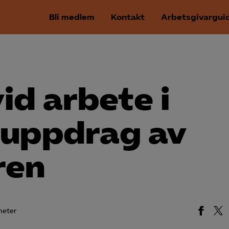
Bli medlem
Kontakt
Arbetsgivargui
id arbete i
 uppdrag av
ren
heter