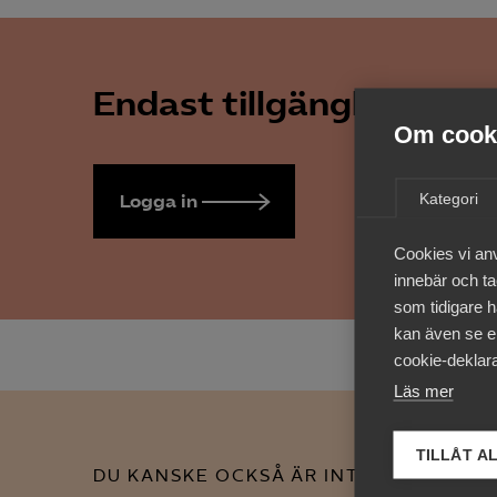
Endast tillgänglig för 
Om cooki
Kategori
Logga in
Bli medlem
Cookies vi an
innebär och tac
som tidigare h
kan även se en
cookie-deklara
Läs mer
TILLÅT A
DU KANSKE OCKSÅ ÄR INTRESSERAD AV