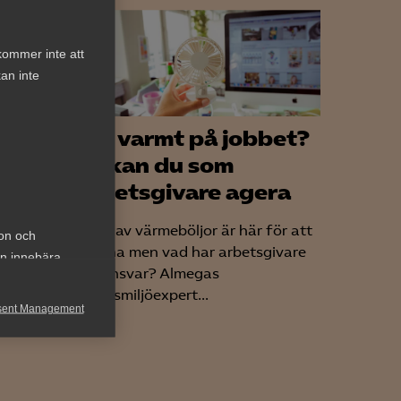
kommer inte att
an inte
an
För varmt på jobbet?
n om
Så kan du som
r
arbetsgivare agera
Tider av värmeböljor är här för att
ion och
stanna men vad har arbetsgivare
an innebära
för ansvar? Almegas
ga
arbetsmiljöexpert...
sent Management
..
h rapportera