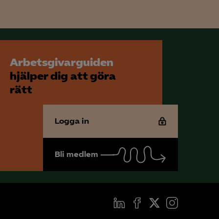
för att kunna
Arbetsgivarguiden
hjälper dig att göra
rätt
Logga in
Bli medlem