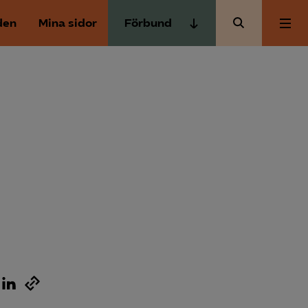
den
Mina sidor
Förbund
Almega Tjänste­förbunden
Om Almega
Almega Tjänste­företagen
Almega Utbildning
Aktuellt
Innovations­företagen
Kompetens­företagen
Medlemskapet
Medie­företagen
Säkerhets­företagen
Mina sidor
Tåg­företagen
Kontakt
Vård­företagarna