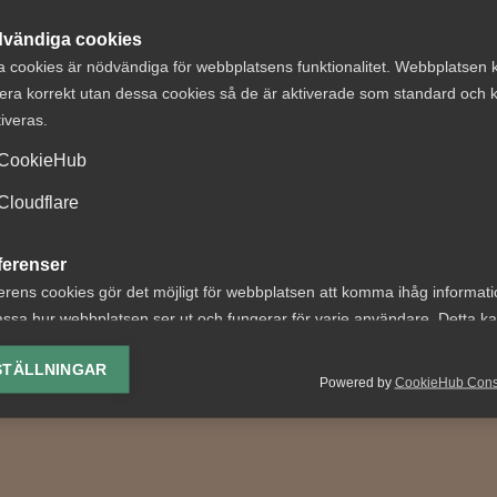
vändiga cookies
a cookies är nödvändiga för webbplatsens funktionalitet. Webbplatsen 
era korrekt utan dessa cookies så de är aktiverade som standard och k
tiveras.
CookieHub
kens
Försäkringskass
tstidskrav hotar
förlorade tviste
Cloudflare
, välfärd och den
avskedande efte
ferenser
ska modellen"
dataintrång
erens cookies gör det möjligt för webbplatsen att komma ihåg informat
på arbetstidsförkortning
AD 2026 nr 44 Fråga om
ssa hur webbplatsen ser ut och fungerar för varje användare. Detta k
å en orimlig premiss att vi
Försäkringskassan hade la
ing av vald valuta, region, språk eller färgschema.
STÄLLNINGAR
ta mindre, behålla lönen...
grund att avskeda, eller
Powered by
CookieHub Con
åtminstone sakliga skäl att.
lys-cookies
yseringscookies hjälper oss förbättra webbplatsen genom att samla oc
rmation om hur den används.
Google Analytics