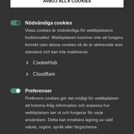
AVBÖJ ALLA COOKIES
Bli medlem
Tjänstesektorn blöder på
grund av coronakrisen
Nödvändiga cookies

Logga in på Arbetsgivarguiden
Vissa cookies är nödvändiga för webbplatsens
funktionalitet. Webbplatsen kommer inte att fungera
Volvo Cars beslutade i dag att stänga
korrekt utan dessa cookies så de är aktiverade som
Sök på almega.se
produktionen i Sverige från och med nästa vecka.
standard och kan inte inaktiveras.
Detta blir oerhört kännbart för underleverantörer
inom tjänstesektorn över hela Sverige.
CookieHub
Verksamheten är på väg att upphöra inom allt fler
Press
Cloudflare
branscher och företag.
In English
Cookie-inställningar
Preferenser
Arbetsmarknad
Tjänstesektorns betydelse

Preferens cookies gör det möjligt för webbplatsen
20 mars 2020
Pressmeddelanden
att komma ihåg information och anpassa hur
webbplatsen ser ut och fungerar för varje
användare. Detta kan innebära lagring av vald
valuta, region, språk eller färgschema.
MER OM ARBETSMARKNAD