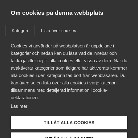
Almega
Förbund
Om cookies på denna webbplats
Almega Tjänste­förbunden
/
Aktuellt
/
Pressmeddelanden
/
Om Almega
Kategori
Lista över cookies
Almega Tjänste­företagen
Aktuellt
Cookies vi använder på webbplatsen är uppdelade i
Almega Utbildning
kategorier och nedan kan du läsa vad de innebär och
Innovations­företagen
tacka ja eller nej till alla cookies eller vissa av dem. När du
Medlemskapet
avaktiverar kategorier som tidigare har aktiverats kommer
Kompetens­företagen
alla cookies i den kategorin tas bort från webbläsaren. Du
Mina sidor
kan även se en lista över alla cookies i varje kategori
Medie­företagen
tillsammans med detaljerad information i cookie-
Kontakt
Säkerhets­företagen
deklarationen.
Läs mer
Tåg­företagen
Kurser & utbildningar
Vård­företagarna
TILLÅT ALLA COOKIES
Påverkansarbete
a1d23df1-3470-4149-ae0f-b3617f0a9219.jpg