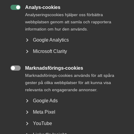
Analys-cookies
12 maj

Analyseringscookies hjälper oss förbättra
Nybildat råd för tjänste­sektorns
webbplatsen genom att samla och rapportera
kompetensbehov
information om hur den används.
Google Analytics
Microsoft Clarity
Trycket på Almegas jourtelefon har mångdubblats de
senaste veckorna och numera handlar i princip alla samtal
Marknadsförings-cookies

om hur arbetsgivarna ska kunna dra ner på
Marknadsförings-cookies används för att spåra
personalstyrkan genom uppsägningar eller tillfälliga
gester på olika webbplatser för att kunna visa
permitteringar. Regeringens förslag om korttidsarbete
relevanta och engagerande annonser.
innehåller dock många begränsningar, till exempel
Google Ads
omfattas inte bemanningsföretag eller företag som i
huvudsak har det offentliga som kund, dvs. vård- och
Meta Pixel
omsorgsföretag samt friskolor.
YouTube
– Det är uppenbart att regeringens lösning med