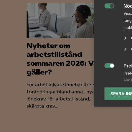
Nöd

Viss
fung
inak
Nyheter om
"Nu g
arbetstillstånd
tide
sommaren 2026: Vad
Pre
Har du 
gäller?

Pref
går vi m
anpa
ogilla d
För arbetsgivare innebär årets
lagr
betyder.
förändringar bland annat nya
SPARA IN
lönekrav för arbetstillstånd,
Ana
skärpta krav...

Anal
info