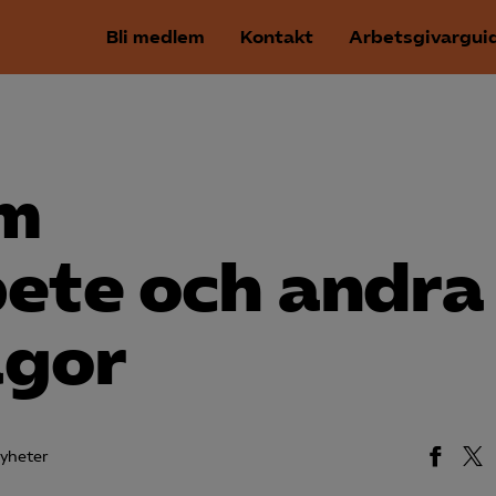
Bli medlem
Kontakt
Arbetsgivargui
om
bete och andra
ågor
yheter