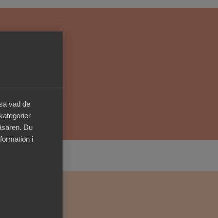
Kurser & utbildningar
Påverkansarbete
Bli medlem
Logga in på
äsa vad de
Arbetsgivarguiden
 kategorier
läsaren. Du
Sök på almega.se
formation i
Press
In English
Cookie-inställningar