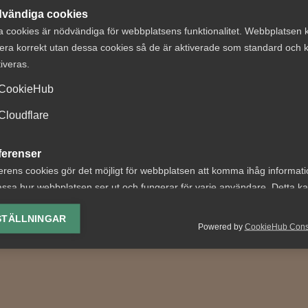
vändiga cookies
a cookies är nödvändiga för webbplatsens funktionalitet. Webbplatsen 
era korrekt utan dessa cookies så de är aktiverade som standard och k
tiveras.
CookieHub
år vi mot ljusare
7 svar om
Cloudflare
r"
arbetstidsförko
ferenser
vårkänslor? – Absolut, nu
Kortare arbetstid låter bra
erens cookies gör det möjligt för webbplatsen att komma ihåg informat
ot ljusare tider, vem kan
vad är egentligen sant och 
ssa hur webbplatsen ser ut och fungerar för varje användare. Detta k
et? För arbetsgivare
följder kan lagstiftning på
ing av vald valuta, region, språk eller färgschema.
..
området...
STÄLLNINGAR
Powered by
CookieHub Con
lys-cookies
yseringscookies hjälper oss förbättra webbplatsen genom att samla oc
rmation om hur den används.
Google Analytics