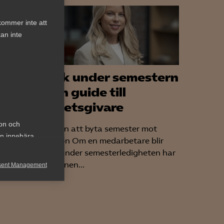
kommer inte att
an inte
Sjuk under semestern
rtning
– en guide till
arbetsgivare
, men
ion och
vilka
Rätten att byta semester mot
an innebära
sjuklön Om en medarbetare blir
sjuk under semesterledigheten har
personen...
sent Management
h rapportera