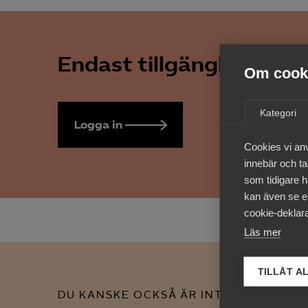
Endast tillgänglig för 
Om cooki
Kategori
Logga in
Bli medlem
Cookies vi an
innebär och tac
som tidigare h
kan även se en
cookie-deklara
Läs mer
TILLÅT A
DU KANSKE OCKSÅ ÄR INTRESSERAD AV