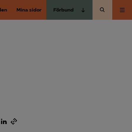
den
Mina sidor
Förbund
Almega Tjänste­förbunden
Om Almega
Almega Tjänste­företagen
Almega Utbildning
Aktuellt
Innovations­företagen
Kompetens­företagen
Medlemskapet
Medie­företagen
Säkerhets­företagen
Mina sidor
Tåg­företagen
Kontakt
Vård­företagarna