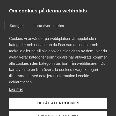
Almega
Förbund
Om cookies på denna webbplats
Almega Tjänste­förbunden
/
Aktuellt
/
Medlemsnyheter
/
Om Almega
Kategori
Lista över cookies
Almega Tjänste­företagen
Aktuellt
Cookies vi använder på webbplatsen är uppdelade i
Almega Utbildning
Jobba hemifrån – tips för
kategorier och nedan kan du läsa vad de innebär och
framgångsrikt distansarbete
Innovations­företagen
tacka ja eller nej till alla cookies eller vissa av dem. När du
Medlemskapet
avaktiverar kategorier som tidigare har aktiverats kommer
Kompetens­företagen
alla cookies i den kategorin tas bort från webbläsaren. Du
Mina sidor
Okategoriserade
17 mars 2020
Medlemsnyheter
kan även se en lista över alla cookies i varje kategori
Medie­företagen
tillsammans med detaljerad information i cookie-
Kontakt
Säkerhets­företagen
deklarationen.
Läs mer
Tåg­företagen
Kurser & utbildningar
Vård­företagarna
TILLÅT ALLA COOKIES
Påverkansarbete
Endast tillgänglig för