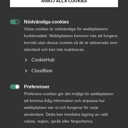
medlemmar
AVBÖJ ALLA COOKIES
Bli medlem
Nödvändiga cookies
Logga in

Logga in på Arbetsgivarguiden
Vissa cookies är nödvändiga för webbplatsens
funktionalitet. Webbplatsen kommer inte att fungera
korrekt utan dessa cookies så de är aktiverade som
Sök på almega.se
Bli medlem
standard och kan inte inaktiveras.
CookieHub
Press
Cloudflare
In English
Cookie-inställningar
Preferenser

Preferens cookies gör det möjligt för webbplatsen
DU KANSKE OCKSÅ ÄR INTRESSERAD AV
att komma ihåg information och anpassa hur
DETTA?
webbplatsen ser ut och fungerar för varje
användare. Detta kan innebära lagring av vald
valuta, region, språk eller färgschema.