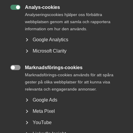
Analys-cookies

Analyseringscookies hjälper oss förbättra
webbplatsen genom att samla och rapportera
information om hur den används.
Google Analytics
Sociala medier och lojalitet – råd
Microsoft Clarity
till dig som arbetsgivare
När en medarbetare får många följare Om en
Marknadsförings-cookies

arbetsgivare noterar att en medarbetare har ett stort
Marknadsförings-cookies används för att spåra
konto...
gester på olika webbplatser för att kunna visa
relevanta och engagerande annonser.
Google Ads
Meta Pixel
YouTube