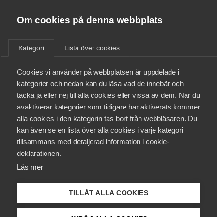
Almega
Förbund
Om cookies på denna webbplats
Almega Tjänste­förbunden
/
Aktuellt
/
Medlemsnyheter
/
Om Almega
Kategori
Lista över cookies
Almega Tjänste­företagen
Aktuellt
Cookies vi använder på webbplatsen är uppdelade i
Almega Utbildning
Förhandlingsinformation –
kategorier och nedan kan du läsa vad de innebär och
Avtal 2020
Innovations­företagen
tacka ja eller nej till alla cookies eller vissa av dem. När du
Medlemskapet
avaktiverar kategorier som tidigare har aktiverats kommer
Kompetens­företagen
alla cookies i den kategorin tas bort från webbläsaren. Du
Mina sidor
Okategoriserade
2 mars 2020
Medlemsnyheter
kan även se en lista över alla cookies i varje kategori
Medie­företagen
tillsammans med detaljerad information i cookie-
Kontakt
Säkerhets­företagen
deklarationen.
Läs mer
Tåg­företagen
Kurser & utbildningar
Vård­företagarna
TILLÅT ALLA COOKIES
Påverkansarbete
Endast tillgänglig för