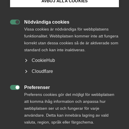
medlemmar
AVBÖJ ALLA COOKIES
Bli medlem
Nödvändiga cookies
Logga in

Logga in på Arbetsgivarguiden
Vissa cookies är nödvändiga för webbplatsens
funktionalitet. Webbplatsen kommer inte att fungera
korrekt utan dessa cookies så de är aktiverade som
Sök på almega.se
Bli medlem
standard och kan inte inaktiveras.
CookieHub
Press
Cloudflare
In English
Cookie-inställningar
Preferenser

Preferens cookies gör det möjligt för webbplatsen
DU KANSKE OCKSÅ ÄR INTRESSERAD AV
att komma ihåg information och anpassa hur
DETTA?
webbplatsen ser ut och fungerar för varje
användare. Detta kan innebära lagring av vald
valuta, region, språk eller färgschema.