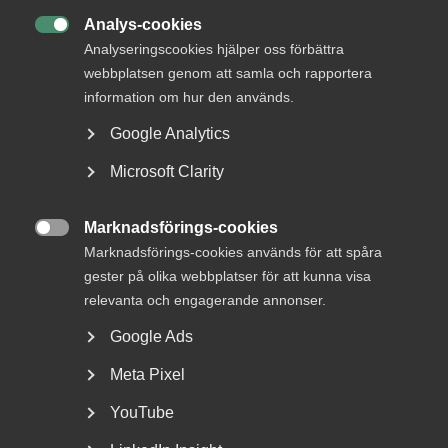
Analys-cookies

Analyseringscookies hjälper oss förbättra
webbplatsen genom att samla och rapportera
information om hur den används.
Google Analytics
Bred partsöverenskommelse om
Microsoft Clarity
framtidens kollektivavtal
Arbetsgivar- och arbetstagarorganisationer inom
Marknadsförings-cookies

tjänstesektorn har enats om ett nytt samarbetsavtal
Marknadsförings-cookies används för att spåra
för...
gester på olika webbplatser för att kunna visa
relevanta och engagerande annonser.
Google Ads
Meta Pixel
YouTube