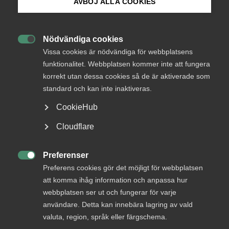
AVBÖJ ALLA COOKIES
Illavarslande från KD om
kompetens­invandring
Bli medlem
Nödvändiga cookies

Logga in på Arbetsgivarguiden
Kristdemokraternas partistyrelse deklarerar nu att
Vissa cookies är nödvändiga för webbplatsens
funktionalitet. Webbplatsen kommer inte att fungera
de vill återinföra en form av
korrekt utan dessa cookies så de är aktiverade som
Sök på almega.se
arbetsmarknadsprövning vid kompetensinvandring
standard och kan inte inaktiveras.
Arbetsmarknad
7 februari 2020
Nyheter
CookieHub
Press
Cloudflare
In English
MER OM ARBETSMARKNAD
Cookie-inställningar
Preferenser

Preferens cookies gör det möjligt för webbplatsen
att komma ihåg information och anpassa hur
22 maj
webbplatsen ser ut och fungerar för varje
Almega: Undantagen från lönegolvet
användare. Detta kan innebära lagring av vald
räcker inte
valuta, region, språk eller färgschema.