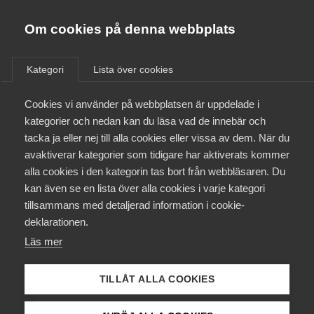
Almega
Förbund
Om cookies på denna webbplats
Almega Tjänste­förbunden
/
Aktuellt
/
Nyheter
/
Om Almega
Kategori
Lista över cookies
Almega Tjänste­företagen
Aktuellt
Cookies vi använder på webbplatsen är uppdelade i
Almega Utbildning
kategorier och nedan kan du läsa vad de innebär och
Innovations­företagen
tacka ja eller nej till alla cookies eller vissa av dem. När du
Medlemskapet
avaktiverar kategorier som tidigare har aktiverats kommer
Kompetens­företagen
alla cookies i den kategorin tas bort från webbläsaren. Du
Mina sidor
kan även se en lista över alla cookies i varje kategori
Medie­företagen
tillsammans med detaljerad information i cookie-
Kontakt
Säkerhets­företagen
deklarationen.
Läs mer
Tåg­företagen
Kurser & utbildningar
Vård­företagarna
TILLÅT ALLA COOKIES
Påverkansarbete