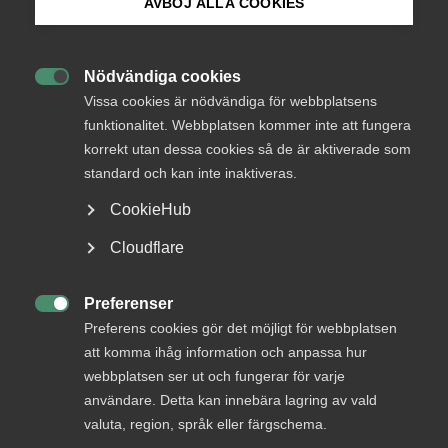
AVBÖJ ALLA COOKIES
Bli medlem
Endast tillgänglig för
medlemmar
Nödvändiga cookies

Logga in på Arbetsgivarguiden
Vissa cookies är nödvändiga för webbplatsens
funktionalitet. Webbplatsen kommer inte att fungera
korrekt utan dessa cookies så de är aktiverade som
Sök på almega.se
Logga in
standard och kan inte inaktiveras.
CookieHub
Press
Cloudflare
Bli medlem
In English
Cookie-inställningar
Preferenser

Preferens cookies gör det möjligt för webbplatsen
att komma ihåg information och anpassa hur
webbplatsen ser ut och fungerar för varje
användare. Detta kan innebära lagring av vald
DU KANSKE OCKSÅ ÄR INTRESSERAD AV
valuta, region, språk eller färgschema.