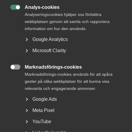
DETTA?
Analys-cookies

Analyseringscookies hjälper oss förbättra
webbplatsen genom att samla och rapportera
information om hur den används.
Google Analytics
Microsoft Clarity
Marknadsförings-cookies
Bred partsöverenskommelse om

Marknadsförings-cookies används för att spåra
framtidens kollektivavtal
gester på olika webbplatser för att kunna visa
relevanta och engagerande annonser.
Arbetsgivar- och arbetstagarorganisationer inom
tjänstesektorn har enats om ett nytt samarbetsavtal
Google Ads
för...
Meta Pixel
YouTube