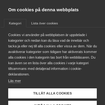
Almega
Förbund
Om cookies på denna webbplats
Almega Tjänste­förbunden
/
Aktuellt
/
Medlemsnyheter
/
Om Almega
Kategori
Lista över cookies
Almega Tjänste­företagen
Aktuellt
Cookies vi använder på webbplatsen är uppdelade i
Almega Utbildning
Förhandlingsinformation –
kategorier och nedan kan du läsa vad de innebär och
Avtal 2020 IT&Telekom­
Innovations­företagen
tacka ja eller nej till alla cookies eller vissa av dem. När du
Medlemskapet
företagen –
avaktiverar kategorier som tidigare har aktiverats kommer
Kompetens­företagen
Anställningsvillkor IT-företag
alla cookies i den kategorin tas bort från webbläsaren. Du
Mina sidor
kan även se en lista över alla cookies i varje kategori
Medie­företagen
tillsammans med detaljerad information i cookie-
Kontakt
Säkerhets­företagen
deklarationen.
Okategoriserade
Läs mer
Tåg­företagen
20 februari 2020
Medlemsnyheter
Kurser & utbildningar
Vård­företagarna
TILLÅT ALLA COOKIES
Påverkansarbete