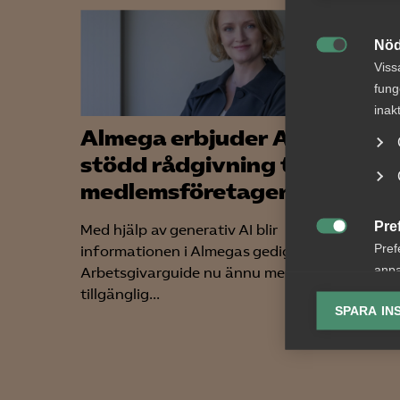
Nöd

Viss
fung
inak
Almega erbjuder AI-
Alme
stödd rådgivning till
ny t
medlemsföretagen
upph
Pre
Med hjälp av generativ AI blir
Vad är 

Pref
informationen i Almegas gedigna
har tag
anpa
Arbetsgivarguide nu ännu mer
offentl
lagr
tillgänglig...
Offentli
SPARA IN
Ana

Anal
info