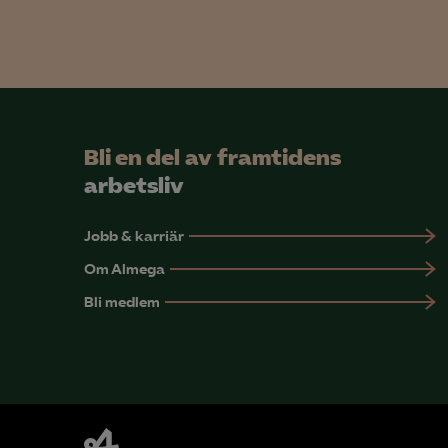
Mar

Mark
Bli en del av framtidens
visa
arbetsliv
Jobb & karriär
Om Almega
Bli medlem