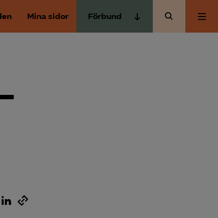
den
Mina sidor
Förbund
Almega Tjänste­förbunden
Om Almega
Almega Tjänste­företagen
Almega Utbildning
–
Aktuellt
Innovations­företagen
Kompetens­företagen
Medlemskapet
Medie­företagen
Säkerhets­företagen
Mina sidor
Tåg­företagen
Kontakt
Vård­företagarna