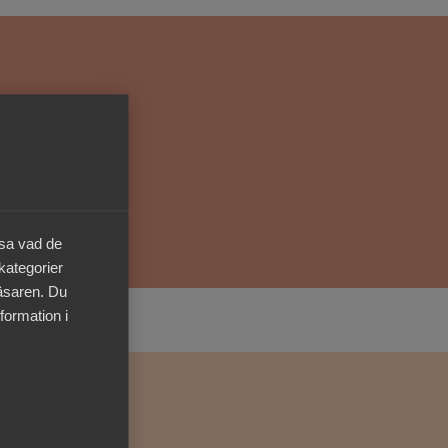
Kurser & utbildningar
Påverkansarbete
Bli medlem
Logga in på
Arbetsgivarguiden
äsa vad de
 kategorier
Sök på almega.se
läsaren. Du
formation i
Press
In English
Cookie-inställningar