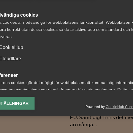
vändiga cookies
a cookies är nödvändiga för webbplatsens funktionalitet. Webbplatsen 
era korrekt utan dessa cookies så de är aktiverade som standard och k
tiveras.
ga lanserar en
Almegas
CookieHub
jänst inom
näringspolitiska
Cloudflare
andlingsrådgivning
podd - Vad är
kommerskollegi
ferenser
bakgrunden till att Almega
och hur kan de h
erens cookies gör det möjligt för webbplatsen att komma ihåg informat
it fram en rådgivning kring
företag?
ssa hur webbplatsen ser ut och fungerar för varje användare. Detta k
ig upphandling? –
ing av vald valuta, region, språk eller färgschema.
g...
– Regelbördan för tjänster 
STÄLLNINGAR
Powered by
CookieHub Con
betydligt högre än för varo
lys-cookies
EU. Samtidigt finns det me
yseringscookies hjälper oss förbättra webbplatsen genom att samla oc
än många...
rmation om hur den används.