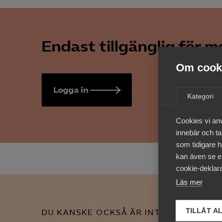
Endast tillgänglig för 
Om cooki
Logga in
Bli medlem
Kategori
Cookies vi an
innebär och tac
som tidigare h
kan även se en
cookie-deklara
Läs mer
TILLÅT A
DU KANSKE OCKSÅ ÄR INTRESSERAD AV