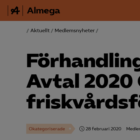
Almega
/
Aktuellt
/
Medlemsnyheter
/
Förhandlin
Avtal 2020
friskvårds­
Okategoriserade
28 februari 2020
Medle