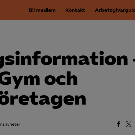
Bli medlem
Kontakt
Arbetsgivargui
gsinformation 
 Gym och
företagen
msnyheter