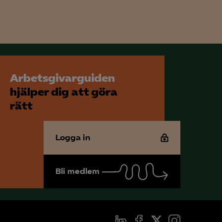
för att kunna
Arbetsgivarguiden
hjälper dig att göra
rätt
Logga in
Bli medlem