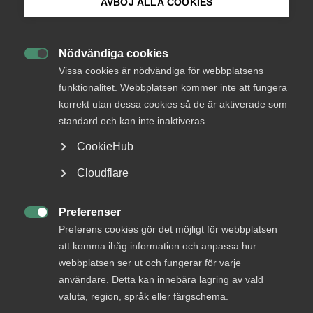
AVBÖJ ALLA COOKIES
Bli medlem
Nödvändiga cookies
Logga in

Logga in på Arbetsgivarguiden
Vissa cookies är nödvändiga för webbplatsens
funktionalitet. Webbplatsen kommer inte att fungera
korrekt utan dessa cookies så de är aktiverade som
Sök på almega.se
Bli medlem
standard och kan inte inaktiveras.
CookieHub
Press
Cloudflare
In English
Cookie-inställningar
Preferenser

Preferens cookies gör det möjligt för webbplatsen
DU KANSKE OCKSÅ ÄR INTRESSERAD AV
att komma ihåg information och anpassa hur
DETTA?
webbplatsen ser ut och fungerar för varje
användare. Detta kan innebära lagring av vald
valuta, region, språk eller färgschema.