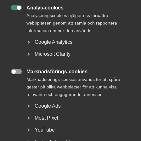
Analys-cookies

Analyseringscookies hjälper oss förbättra
webbplatsen genom att samla och rapportera
information om hur den används.
Google Analytics
Ny dom från Arbetsdomstolen
förtydligar begränsning i GDPR
Microsoft Clarity
Vad handlade målet om? Efter att en anställd hade
Marknadsförings-cookies
börjat sin anställning bad arbetsgivaren honom att...

Marknadsförings-cookies används för att spåra
gester på olika webbplatser för att kunna visa
relevanta och engagerande annonser.
Google Ads
Meta Pixel
YouTube