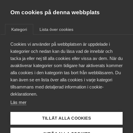
Almega
Förbund
Om cookies på denna webbplats
Almega Tjänste­förbunden
/
Aktuellt
/
Medlemsnyheter
/
Om Almega
Kategori
Lista över cookies
Almega Tjänste­företagen
Aktuellt
Cookies vi använder på webbplatsen är uppdelade i
Almega Utbildning
Ny AD-dom
kategorier och nedan kan du läsa vad de innebär och
Innovations­företagen
tacka ja eller nej till alla cookies eller vissa av dem. När du
Medlemskapet
avaktiverar kategorier som tidigare har aktiverats kommer
Okategoriserade
Kompetens­företagen
alla cookies i den kategorin tas bort från webbläsaren. Du
Mina sidor
17 september 2019
Medlemsnyheter
kan även se en lista över alla cookies i varje kategori
Medie­företagen
tillsammans med detaljerad information i cookie-
Kontakt
Säkerhets­företagen
deklarationen.
Läs mer
Tåg­företagen
Kurser & utbildningar
Vård­företagarna
TILLÅT ALLA COOKIES
Endast tillgänglig för
Påverkansarbete
medlemmar