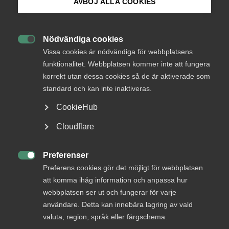
AVBÖJ ALLA COOKIES
Bli medlem
Logga in
Nödvändiga cookies

Logga in på Arbetsgivarguiden
Vissa cookies är nödvändiga för webbplatsens
funktionalitet. Webbplatsen kommer inte att fungera
Bli medlem
korrekt utan dessa cookies så de är aktiverade som
Sök på almega.se
standard och kan inte inaktiveras.
CookieHub
Press
Cloudflare
In English
Cookie-inställningar
Preferenser
DU KANSKE OCKSÅ ÄR INTRESSERAD AV

Preferens cookies gör det möjligt för webbplatsen
DETTA?
att komma ihåg information och anpassa hur
webbplatsen ser ut och fungerar för varje
användare. Detta kan innebära lagring av vald
valuta, region, språk eller färgschema.