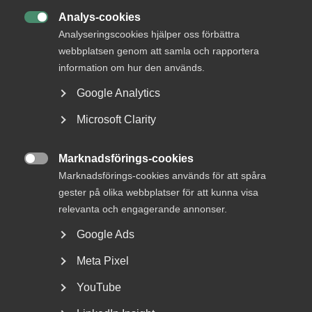
Analys-cookies

Analyseringscookies hjälper oss förbättra
webbplatsen genom att samla och rapportera
information om hur den används.
Varsel om blockad ansågs
Google Analytics
tillräckligt tydligt – inget brott
Microsoft Clarity
mot 45 § MBL
AD 2026 nr 32 En arbetstagarorganisation varslade en
Marknadsförings-cookies

arbetsgivarorganisation om en stridsåtgärd
Marknadsförings-cookies används för att spåra
(sympatiåtgärd)...
gester på olika webbplatser för att kunna visa
relevanta och engagerande annonser.
Google Ads
Meta Pixel
YouTube