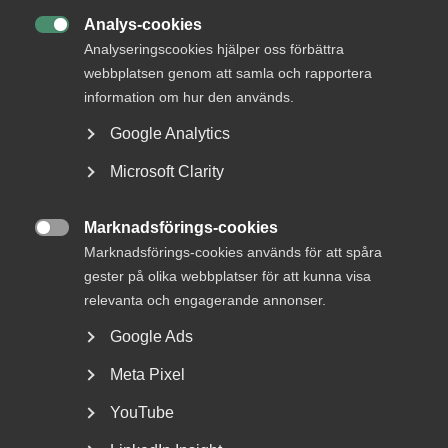
DETTA?
Analys-cookies

Analyseringscookies hjälper oss förbättra
webbplatsen genom att samla och rapportera
information om hur den används.
Google Analytics
Microsoft Clarity
Marknadsförings-cookies
Tvist om avtalsenlig lön under

Marknadsförings-cookies används för att spåra
uppsägningstid i
gester på olika webbplatser för att kunna visa
bemanningsföretag
relevanta och engagerande annonser.
Google Ads
AD 2026 nr 8 Av byggavtalet framgår att en uppsagd
arbetstagare har rätt att under uppsägningstid behålla...
Meta Pixel
YouTube