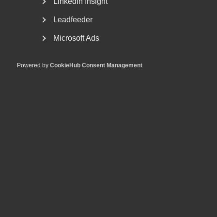
LinkedIn Insight
Leadfeeder
Microsoft Ads
Powered by
CookieHub Consent Management
Reglerna om lönetransparens
skjuts upp
Lönetransparensdirektivet beslutades av EU våren 2023.
Syftet med direktivet är att stärka tillämpningen...