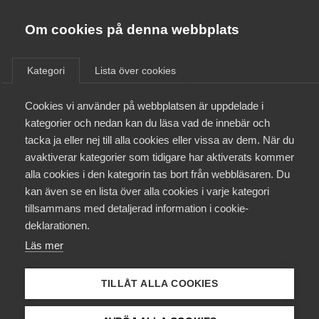
Almega
Förbund
Om cookies på denna webbplats
Almega Tjänste­förbunden
/
Aktuellt
/
Medlemsnyheter
/
Om Almega
Kategori
Lista över cookies
Almega Tjänste­företagen
Aktuellt
Cookies vi använder på webbplatsen är uppdelade i
Almega Utbildning
Lönerevision Tjänstemanna­
kategorier och nedan kan du läsa vad de innebär och
avtalet säkerhets­företagen,
Innovations­företagen
tacka ja eller nej till alla cookies eller vissa av dem. När du
Medlemskapet
serviceentreprenad- och
avaktiverar kategorier som tidigare har aktiverats kommer
Kompetens­företagen
specialservice­företag
alla cookies i den kategorin tas bort från webbläsaren. Du
Mina sidor
kan även se en lista över alla cookies i varje kategori
Medie­företagen
tillsammans med detaljerad information i cookie-
Kontakt
Säkerhets­företagen
deklarationen.
Okategoriserade
Läs mer
Tåg­företagen
11 februari 2019
Medlemsnyheter
Kurser & utbildningar
Vård­företagarna
TILLÅT ALLA COOKIES
Påverkansarbete