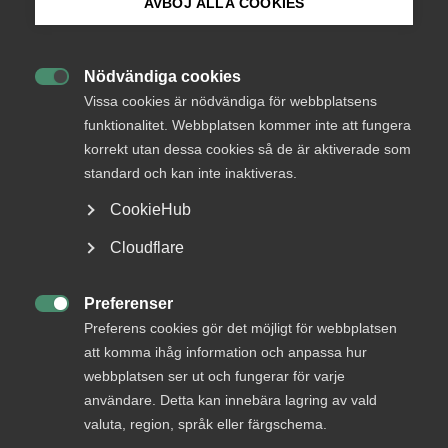
AVBÖJ ALLA COOKIES
Bli medlem
Endast tillgänglig för
medlemmar
Nödvändiga cookies

Logga in på Arbetsgivarguiden
Vissa cookies är nödvändiga för webbplatsens
funktionalitet. Webbplatsen kommer inte att fungera
korrekt utan dessa cookies så de är aktiverade som
Sök på almega.se
Logga in
standard och kan inte inaktiveras.
CookieHub
Press
Cloudflare
Bli medlem
In English
Cookie-inställningar
Preferenser

Preferens cookies gör det möjligt för webbplatsen
att komma ihåg information och anpassa hur
webbplatsen ser ut och fungerar för varje
användare. Detta kan innebära lagring av vald
DU KANSKE OCKSÅ ÄR INTRESSERAD AV
valuta, region, språk eller färgschema.