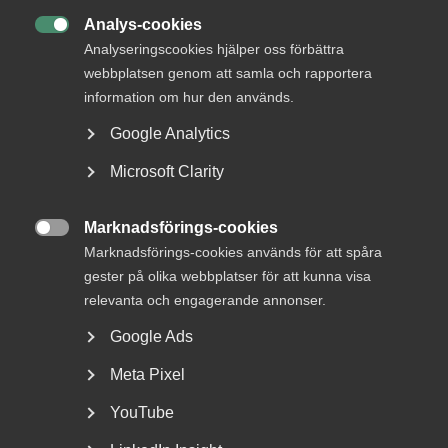
Analys-cookies

Analyseringscookies hjälper oss förbättra
webbplatsen genom att samla och rapportera
DU KANSKE OCKSÅ ÄR INTRESSERAD AV
information om hur den används.
DETTA?
Google Analytics
Microsoft Clarity
Marknadsförings-cookies

Marknadsförings-cookies används för att spåra
gester på olika webbplatser för att kunna visa
relevanta och engagerande annonser.
Google Ads
Almega lanserar en ny tjänst
Meta Pixel
inom upphandlingsrådgivning
YouTube
Vad är bakgrunden till att Almega har tagit fram en