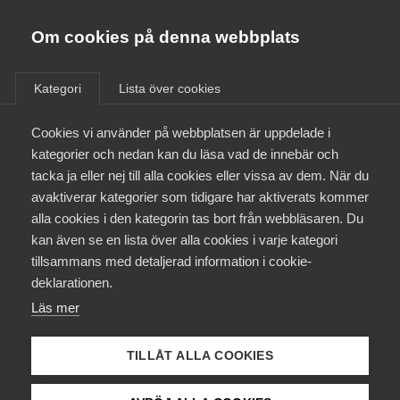
Almega
Förbund
Om cookies på denna webbplats
Almega Tjänste­förbunden
/
Aktuellt
/
Medlemsnyheter
/
Om Almega
Kategori
Lista över cookies
Almega Tjänste­företagen
Aktuellt
Cookies vi använder på webbplatsen är uppdelade i
Almega Utbildning
kategorier och nedan kan du läsa vad de innebär och
Innovations­företagen
tacka ja eller nej till alla cookies eller vissa av dem. När du
Medlemskapet
avaktiverar kategorier som tidigare har aktiverats kommer
Kompetens­företagen
alla cookies i den kategorin tas bort från webbläsaren. Du
Mina sidor
kan även se en lista över alla cookies i varje kategori
Medie­företagen
tillsammans med detaljerad information i cookie-
Kontakt
Säkerhets­företagen
deklarationen.
Steg mot en stark gemensam
Läs mer
Tåg­företagen
bransch- och arbetsgivar­
Kurser & utbildningar
Vård­företagarna
organisation för spår­trafiken
TILLÅT ALLA COOKIES
Påverkansarbete