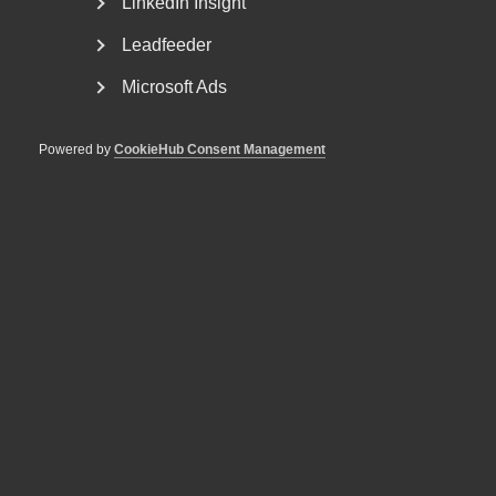
rådgivning kring offentlig upphandling? – Offentlig...
LinkedIn Insight
Leadfeeder
Microsoft Ads
Powered by
CookieHub Consent Management
Jonas Stenmo - ny vice vd för
Almega
Jonas Stenmo har utsetts till vice vd för tjänstesektorns
arbetsgivar- och branschorganisation Almega....