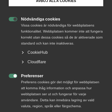
AVBÖJ ALLA COOKIES
Okategoriserade
23 januari 2019
Medlemsnyheter
Bli medlem
Nödvändiga cookies

Logga in på Arbetsgivarguiden
Vissa cookies är nödvändiga för webbplatsens
funktionalitet. Webbplatsen kommer inte att fungera
korrekt utan dessa cookies så de är aktiverade som
Sök på almega.se
Endast tillgänglig för
standard och kan inte inaktiveras.
medlemmar
CookieHub
Press
Cloudflare
In English
Logga in
Cookie-inställningar
Preferenser

Preferens cookies gör det möjligt för webbplatsen
att komma ihåg information och anpassa hur
Bli medlem
webbplatsen ser ut och fungerar för varje
användare. Detta kan innebära lagring av vald
valuta, region, språk eller färgschema.