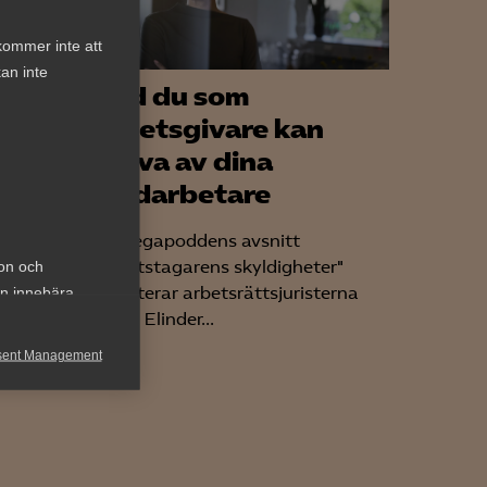
kommer inte att
an inte
Vad du som
ligt
arbetsgivare kan
h
kräva av dina
medarbetare
I Almegapoddens avsnitt
"Arbetstagarens skyldigheter"
ion och
diskuterar arbetsrättsjuristerna
an innebära
n
Maria Elinder...
sent Management
h rapportera