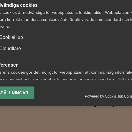
vändiga cookies
a cookies är nödvändiga för webbplatsens funktionalitet. Webbplatsen 
era korrekt utan dessa cookies så de är aktiverade som standard och k
 års
AD-dom:
tiveras.
emsundersökning
Uppsägningar en
CookieHub
g till dig
EU-direktivet oc
Cloudflare
bristande MBL-
kningen genomförs i
förhandling vid
ete med Demoskop och har
ferenser
arbetsbrist
 ut via e-post till
erens cookies gör det möjligt för webbplatsen att komma ihåg informat
företag...
ssa hur webbplatsen ser ut och fungerar för varje användare. Detta k
AD 2026 nr 40 Fråga om e
ing av vald valuta, region, språk eller färgschema.
arbetsgivare, som inte har
STÄLLNINGAR
Powered by
CookieHub Con
kollektivavtal, bröt mot
lys-cookies
förhandlingsskyldigheten...
yseringscookies hjälper oss förbättra webbplatsen genom att samla oc
rmation om hur den används.
Google Analytics