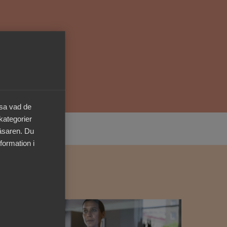
Kurser & utbildningar
Påverkansarbete
Bli medlem
äsa vad de
Logga in på
Arbetsgivarguiden
 kategorier
läsaren. Du
Sök på almega.se
formation i
Press
In English
Cookie-inställningar