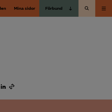
den
Mina sidor
Förbund
Almega Tjänste­förbunden
Om Almega
Almega Tjänste­företagen
Almega Utbildning
Aktuellt
Innovations­företagen
Kompetens­företagen
Medlemskapet
Medie­företagen
Säkerhets­företagen
Mina sidor
Tåg­företagen
Kontakt
Vård­företagarna