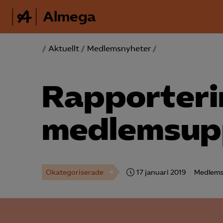
Almega
/
Aktuellt
/
Medlemsnyheter
/
Rapporteri
medlemsup
Okategoriserade
17 januari 2019
Medlems