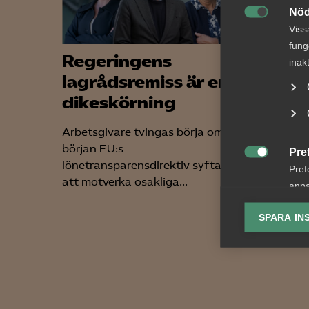
Nöd

Viss
fung
Regeringens
2026
inak
lagrådsremiss är en
medl
dikeskörning
på vä
Arbetsgivare tvingas börja om från
Undersö
början EU:s
samarb
Pre

lönetransparensdirektiv syftar till
skickats
Pref
att motverka osakliga...
medlems
anpa
lagr
SPARA IN
Ana

Anal
info