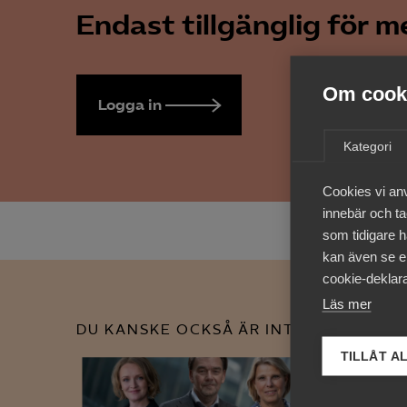
Endast tillgänglig för 
Om cooki
Logga in
Bli medlem
Kategori
Cookies vi an
innebär och tac
som tidigare h
kan även se en
cookie-deklara
Läs mer
DU KANSKE OCKSÅ ÄR INTRESSERAD AV
TILLÅT A