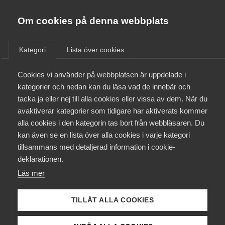
Almega
Förbund
Om cookies på denna webbplats
Almega Tjänste­förbunden
/
Aktuellt
/
Arbetsgivarnytt
/
Om Almega
Kategori
Lista över cookies
Almega Tjänste­företagen
Aktuellt
Cookies vi använder på webbplatsen är uppdelade i
Almega Utbildning
Nya karensregler i
kategorier och nedan kan du läsa vad de innebär och
kollektivavtal för
Innovations­företagen
tacka ja eller nej till alla cookies eller vissa av dem. När du
Medlemskapet
Serviceentreprenad
avaktiverar kategorier som tidigare har aktiverats kommer
Kompetens­företagen
Fastighets och SEKO den 1
alla cookies i den kategorin tas bort från webbläsaren. Du
Mina sidor
kan även se en lista över alla cookies i varje kategori
Medie­företagen
januari 2019
tillsammans med detaljerad information i cookie-
Kontakt
Säkerhets­företagen
deklarationen.
Läs mer
Tåg­företagen
Okategoriserade
Kurser & utbildningar
19 december 2018
Arbetsgivarnytt
Vård­företagarna
TILLÅT ALLA COOKIES
Påverkansarbete