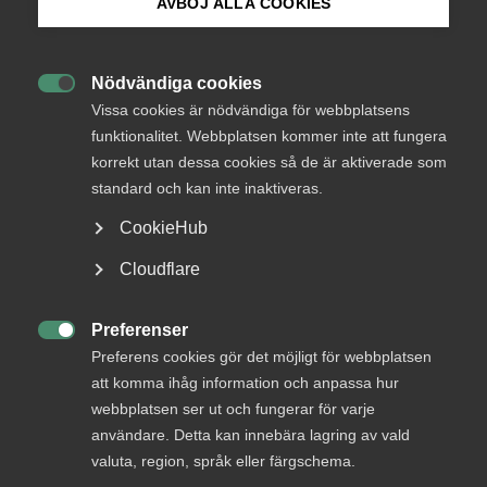
AVBÖJ ALLA COOKIES
Bli medlem
Nödvändiga cookies
Endast tillgänglig för

Logga in på Arbetsgivarguiden
Vissa cookies är nödvändiga för webbplatsens
medlemmar
funktionalitet. Webbplatsen kommer inte att fungera
korrekt utan dessa cookies så de är aktiverade som
Sök på almega.se
standard och kan inte inaktiveras.
Logga in
CookieHub
Press
Cloudflare
In English
Bli medlem
Cookie-inställningar
Preferenser

Preferens cookies gör det möjligt för webbplatsen
att komma ihåg information och anpassa hur
webbplatsen ser ut och fungerar för varje
användare. Detta kan innebära lagring av vald
valuta, region, språk eller färgschema.