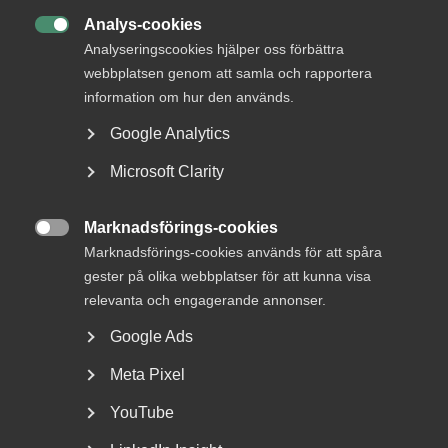
DU KANSKE OCKSÅ ÄR INTRESSERAD AV
Analys-cookies
DETTA?

Analyseringscookies hjälper oss förbättra
webbplatsen genom att samla och rapportera
information om hur den används.
Google Analytics
Microsoft Clarity
Marknadsförings-cookies

Marknadsförings-cookies används för att spåra
Ny lag ska stoppa otillbörlig
gester på olika webbplatser för att kunna visa
konkurrens från offentlig sektor
relevanta och engagerande annonser.
Google Ads
– Dagens ”KOS-regler” har visat sig otillräckliga, så
effektivare regler är efterlängtade av tjänsteföretag...
Meta Pixel
YouTube