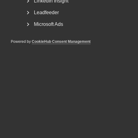
LinkedIn Insight
Leadfeeder
Microsoft Ads
Powered by
CookieHub Consent Management
Debatt: Allvarligt misstag att ta
bort karensdagen
När karensen togs bort i slutet på 1980-talet fick Sverige
Västeuropas högsta sjukfrånvaro, skenande...