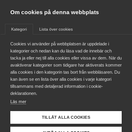
Almega
Förbund
Om cookies på denna webbplats
Almega Tjänste­förbunden
/
Aktuellt
/
Arbetsgivarnytt
/
Om Almega
Kategori
Lista över cookies
Almega Tjänste­företagen
Aktuellt
Cookies vi använder på webbplatsen är uppdelade i
Almega Utbildning
Julpaus i
kategorier och nedan kan du läsa vad de innebär och
avtalsförhandlingarna med
Innovations­företagen
tacka ja eller nej till alla cookies eller vissa av dem. När du
Medlemskapet
Vård­förbundet
avaktiverar kategorier som tidigare har aktiverats kommer
Kompetens­företagen
alla cookies i den kategorin tas bort från webbläsaren. Du
Mina sidor
kan även se en lista över alla cookies i varje kategori
Medie­företagen
Okategoriserade
tillsammans med detaljerad information i cookie-
Kontakt
Säkerhets­företagen
deklarationen.
21 december 2018
Arbetsgivarnytt
Läs mer
Tåg­företagen
Kurser & utbildningar
Vård­företagarna
TILLÅT ALLA COOKIES
Påverkansarbete