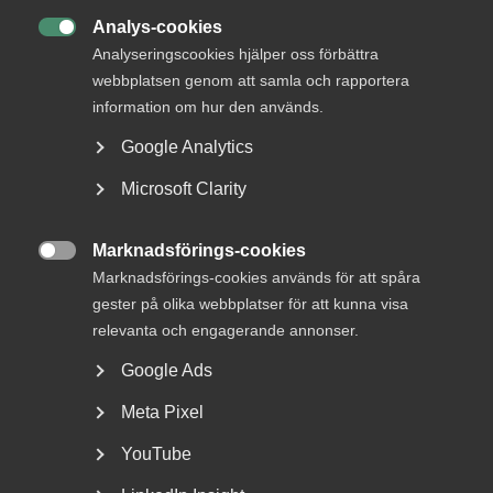
Analys-cookies

Analyseringscookies hjälper oss förbättra
webbplatsen genom att samla och rapportera
information om hur den används.
Google Analytics
Microsoft Clarity
Bred partsöverenskommelse om
Marknadsförings-cookies
framtidens kollektivavtal

Marknadsförings-cookies används för att spåra
gester på olika webbplatser för att kunna visa
Arbetsgivar- och arbetstagarorganisationer inom
tjänstesektorn har enats om ett nytt samarbetsavtal
relevanta och engagerande annonser.
för...
Google Ads
Meta Pixel
YouTube