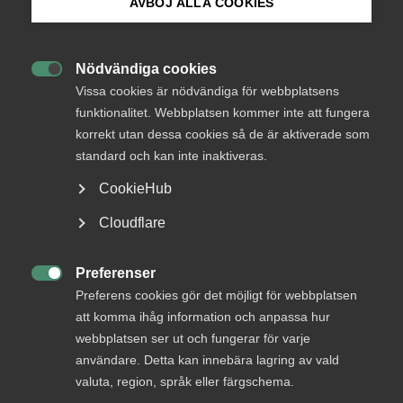
AVBÖJ ALLA COOKIES
Endast tillgänglig för
Bli medlem
medlemmar
Nödvändiga cookies

Logga in på Arbetsgivarguiden
Vissa cookies är nödvändiga för webbplatsens
funktionalitet. Webbplatsen kommer inte att fungera
Logga in
korrekt utan dessa cookies så de är aktiverade som
Sök på almega.se
standard och kan inte inaktiveras.
CookieHub
Bli medlem
Press
Cloudflare
In English
Cookie-inställningar
Preferenser

Preferens cookies gör det möjligt för webbplatsen
att komma ihåg information och anpassa hur
webbplatsen ser ut och fungerar för varje
DU KANSKE OCKSÅ ÄR INTRESSERAD AV
användare. Detta kan innebära lagring av vald
DETTA?
valuta, region, språk eller färgschema.