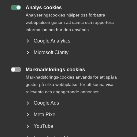
DETTA?
Analys-cookies

Analyseringscookies hjälper oss förbättra
webbplatsen genom att samla och rapportera
information om hur den används.
Google Analytics
Microsoft Clarity
Marknadsförings-cookies
Debatt: Allvarligt misstag att ta

Marknadsförings-cookies används för att spåra
bort karensdagen
gester på olika webbplatser för att kunna visa
relevanta och engagerande annonser.
När karensen togs bort i slutet på 1980-talet fick Sverige
Västeuropas högsta sjukfrånvaro, skenande...
Google Ads
Meta Pixel
YouTube