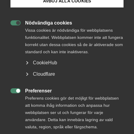
AVBÖJ ALLA COOKIES
Bli medlem
Endast tillgänglig för
medlemmar
Nödvändiga cookies

Logga in på Arbetsgivarguiden
Vissa cookies är nödvändiga för webbplatsens
funktionalitet. Webbplatsen kommer inte att fungera
korrekt utan dessa cookies så de är aktiverade som
Sök på almega.se
Logga in
standard och kan inte inaktiveras.
CookieHub
Press
Cloudflare
Bli medlem
In English
Cookie-inställningar
Preferenser

Preferens cookies gör det möjligt för webbplatsen
att komma ihåg information och anpassa hur
webbplatsen ser ut och fungerar för varje
användare. Detta kan innebära lagring av vald
DU KANSKE OCKSÅ ÄR INTRESSERAD AV
valuta, region, språk eller färgschema.