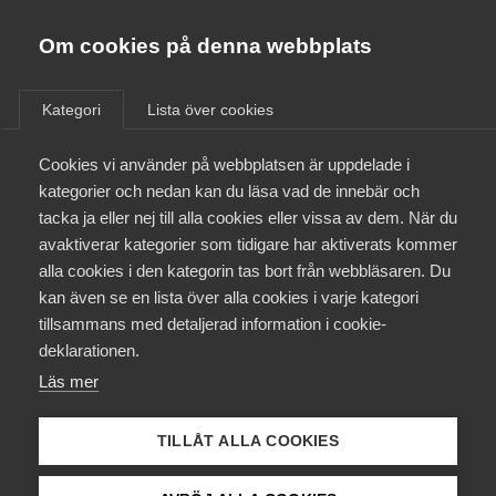
Almega
Förbund
Om cookies på denna webbplats
Almega Tjänste­förbunden
/
Aktuellt
/
Arbetsgivarnytt
/
Om Almega
Kategori
Lista över cookies
Almega Tjänste­företagen
Aktuellt
Cookies vi använder på webbplatsen är uppdelade i
Almega Utbildning
Nya karensregler i Unionen­
kategorier och nedan kan du läsa vad de innebär och
avtalet och Akademiker­
Innovations­företagen
tacka ja eller nej till alla cookies eller vissa av dem. När du
Medlemskapet
avtalet Public Service den 1
avaktiverar kategorier som tidigare har aktiverats kommer
Kompetens­företagen
januari 2019
alla cookies i den kategorin tas bort från webbläsaren. Du
Mina sidor
kan även se en lista över alla cookies i varje kategori
Medie­företagen
tillsammans med detaljerad information i cookie-
Kontakt
Säkerhets­företagen
deklarationen.
Okategoriserade
Läs mer
Tåg­företagen
12 november 2018
Arbetsgivarnytt
Kurser & utbildningar
Vård­företagarna
TILLÅT ALLA COOKIES
Påverkansarbete