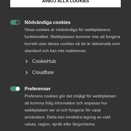
medlemmar
AVBÖJ ALLA COOKIES
Bli medlem
Nödvändiga cookies
Logga in

Logga in på Arbetsgivarguiden
Vissa cookies är nödvändiga för webbplatsens
funktionalitet. Webbplatsen kommer inte att fungera
korrekt utan dessa cookies så de är aktiverade som
Sök på almega.se
Bli medlem
standard och kan inte inaktiveras.
CookieHub
Press
Cloudflare
In English
Cookie-inställningar
Preferenser

Preferens cookies gör det möjligt för webbplatsen
DU KANSKE OCKSÅ ÄR INTRESSERAD AV
att komma ihåg information och anpassa hur
DETTA?
webbplatsen ser ut och fungerar för varje
användare. Detta kan innebära lagring av vald
valuta, region, språk eller färgschema.