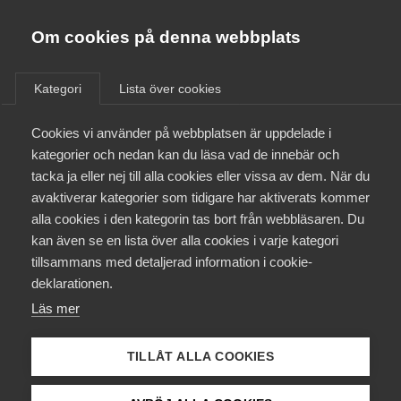
Almega
Förbund
Om cookies på denna webbplats
Almega Tjänste­förbunden
/
Aktuellt
/
Medlemsnyheter
/
Om Almega
Kategori
Lista över cookies
Almega Tjänste­företagen
Aktuellt
Cookies vi använder på webbplatsen är uppdelade i
Almega Utbildning
Kollektivavtal för bransch
kategorier och nedan kan du läsa vad de innebär och
Äldreomsorg (F)
Innovations­företagen
tacka ja eller nej till alla cookies eller vissa av dem. När du
Medlemskapet
avaktiverar kategorier som tidigare har aktiverats kommer
Kompetens­företagen
alla cookies i den kategorin tas bort från webbläsaren. Du
Mina sidor
Okategoriserade
21 juni 2018
Medlemsnyheter
kan även se en lista över alla cookies i varje kategori
Medie­företagen
tillsammans med detaljerad information i cookie-
Kontakt
Säkerhets­företagen
deklarationen.
Läs mer
Tåg­företagen
Kurser & utbildningar
Vård­företagarna
TILLÅT ALLA COOKIES
Påverkansarbete
Endast tillgänglig för