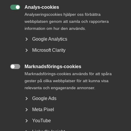
Analys-cookies

Analyseringscookies hjälper oss förbättra
webbplatsen genom att samla och rapportera
information om hur den används.
Google Analytics
Bred partsöverenskommelse om
Microsoft Clarity
framtidens kollektivavtal
Arbetsgivar- och arbetstagarorganisationer inom
Marknadsförings-cookies

tjänstesektorn har enats om ett nytt samarbetsavtal
Marknadsförings-cookies används för att spåra
för...
gester på olika webbplatser för att kunna visa
relevanta och engagerande annonser.
Google Ads
Meta Pixel
YouTube