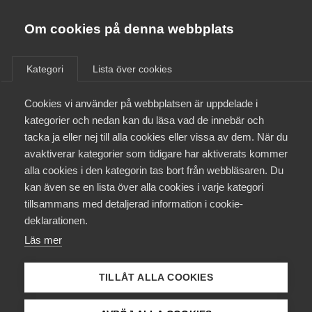
Almega
Förbund
Om cookies på denna webbplats
Almega Tjänste­förbunden
/
Aktuellt
/
Arbetsgivarnytt
/
Om Almega
Kategori
Lista över cookies
Almega Tjänste­företagen
Aktuellt
Cookies vi använder på webbplatsen är uppdelade i
Almega Utbildning
Höjt tak i sjuk­försäkringen
kategorier och nedan kan du läsa vad de innebär och
(Branschavtal
Innovations­företagen
tacka ja eller nej till alla cookies eller vissa av dem. När du
Medlemskapet
Kommunikation)
avaktiverar kategorier som tidigare har aktiverats kommer
Kompetens­företagen
alla cookies i den kategorin tas bort från webbläsaren. Du
Mina sidor
kan även se en lista över alla cookies i varje kategori
Medie­företagen
Okategoriserade
14 maj 2018
Arbetsgivarnytt
tillsammans med detaljerad information i cookie-
Kontakt
Säkerhets­företagen
deklarationen.
Läs mer
Tåg­företagen
Kurser & utbildningar
Vård­företagarna
TILLÅT ALLA COOKIES
Påverkansarbete