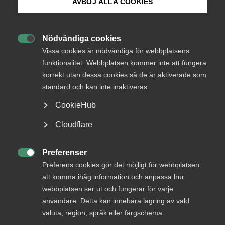
Endast tillgänglig för
AVBÖJ ALLA COOKIES
medlemmar
Bli medlem
Nödvändiga cookies

Logga in på Arbetsgivarguiden
Vissa cookies är nödvändiga för webbplatsens
Logga in
funktionalitet. Webbplatsen kommer inte att fungera
korrekt utan dessa cookies så de är aktiverade som
Sök på almega.se
standard och kan inte inaktiveras.
Bli medlem
CookieHub
Press
Cloudflare
In English
Cookie-inställningar
Preferenser

Preferens cookies gör det möjligt för webbplatsen
att komma ihåg information och anpassa hur
DU KANSKE OCKSÅ ÄR INTRESSERAD AV
webbplatsen ser ut och fungerar för varje
DETTA?
användare. Detta kan innebära lagring av vald
valuta, region, språk eller färgschema.