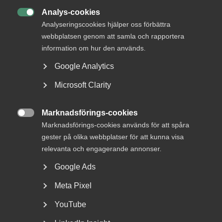
Analys-cookies

Analyseringscookies hjälper oss förbättra
webbplatsen genom att samla och rapportera
information om hur den används.
Google Analytics
Microsoft Clarity
Tvist om avtalsenlig lön under
uppsägningstid i
Marknadsförings-cookies
bemanningsföretag

Marknadsförings-cookies används för att spåra
gester på olika webbplatser för att kunna visa
AD 2026 nr 8 Av byggavtalet framgår att en uppsagd
relevanta och engagerande annonser.
arbetstagare har rätt att under uppsägningstid behålla...
Google Ads
Meta Pixel
YouTube