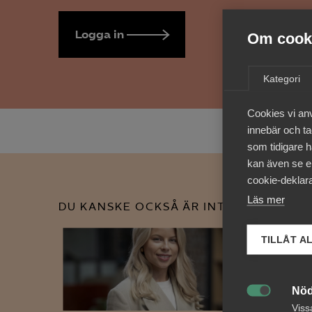
Logga in
Bli medlem
Om cooki
Kategori
Cookies vi an
innebär och tac
som tidigare h
kan även se en
cookie-deklara
Läs mer
DU KANSKE OCKSÅ ÄR INTRESSERAD AV
TILLÅT A
Nöd

Viss