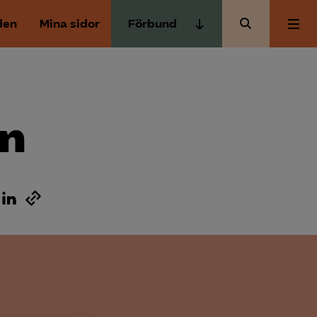
den
Mina sidor
Förbund
Almega Tjänste­förbunden
Om Almega
Almega Tjänste­företagen
Almega Utbildning
en
Aktuellt
Innovations­företagen
Kompetens­företagen
Medlemskapet
Medie­företagen
Säkerhets­företagen
Mina sidor
Tåg­företagen
Kontakt
Vård­företagarna