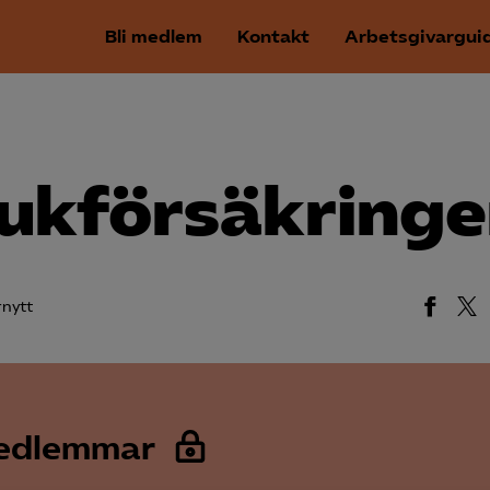
Bli medlem
Kontakt
Arbetsgivargui
juk­försäkring
rnytt
medlemmar