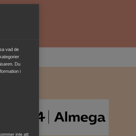
Kurser & utbildningar
Påverkansarbete
äsa vad de
Bli medlem
 kategorier
läsaren. Du
Logga in på
Arbetsgivarguiden
formation i
Sök på almega.se
Press
In English
Cookie-inställningar
kommer inte att