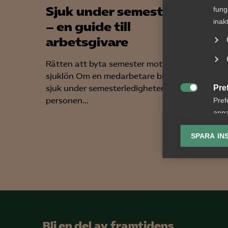
Sjuk under semestern
VAB 
fung
inak
– en guide till
förä
arbetsgivare
samm
sena
Rätten att byta semester mot
ändr
sjuklön Om en medarbetare blir
Pre
sjuk under semesterledigheten har
Fler ka

personen...
Pref
föräldr
anpa
1 juli 2
lagr
lediga...
SPARA IN
Ana

Anal
info
Bli en del av framtidens