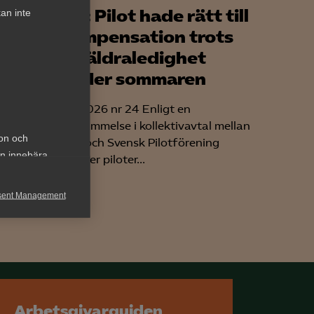
lig
AD: Pilot hade rätt till
an inte
kompensation trots
föräldraledighet
tag
under sommaren
et
AD 2026 nr 24 Enligt en
bestämmelse i kollektivavtal mellan
ion och
nder
SAS och Svensk Pilotförening
an innebära
erhåller piloter...
sent Management
h rapportera
Arbetsgivarguiden