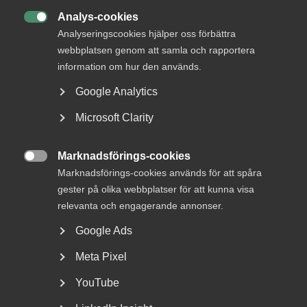
Analys-cookies

Analyseringscookies hjälper oss förbättra
webbplatsen genom att samla och rapportera
information om hur den används.
Sjuk under semestern – en guide
Google Analytics
till arbetsgivare
Microsoft Clarity
Rätten att byta semester mot sjuklön Om en
medarbetare blir sjuk under semesterledigheten har
Marknadsförings-cookies
personen...

Marknadsförings-cookies används för att spåra
gester på olika webbplatser för att kunna visa
relevanta och engagerande annonser.
Google Ads
Meta Pixel
YouTube