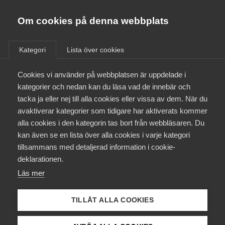
Almega
Förbund
Om cookies på denna webbplats
Almega Tjänste­förbunden
/
Aktuellt
/
Medlemsnyheter
/
Om Almega
Kategori
Lista över cookies
Almega Tjänste­företagen
Aktuellt
Cookies vi använder på webbplatsen är uppdelade i
Almega Utbildning
Om arbete på valborg
kategorier och nedan kan du läsa vad de innebär och
Innovations­företagen
tacka ja eller nej till alla cookies eller vissa av dem. När du
Medlemskapet
avaktiverar kategorier som tidigare har aktiverats kommer
Okategoriserade
Kompetens­företagen
19 april 2018
Medlemsnyheter
alla cookies i den kategorin tas bort från webbläsaren. Du
Mina sidor
kan även se en lista över alla cookies i varje kategori
Medie­företagen
tillsammans med detaljerad information i cookie-
Kontakt
Säkerhets­företagen
deklarationen.
Läs mer
Tåg­företagen
Kurser & utbildningar
Endast tillgänglig för
Vård­företagarna
TILLÅT ALLA COOKIES
medlemmar
Påverkansarbete