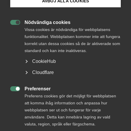
AVBÖJ ALLA COOKIES
Bli medlem
Logga in
Nödvändiga cookies

Logga in på Arbetsgivarguiden
Vissa cookies är nödvändiga för webbplatsens
funktionalitet. Webbplatsen kommer inte att fungera
Bli medlem
korrekt utan dessa cookies så de är aktiverade som
Sök på almega.se
standard och kan inte inaktiveras.
CookieHub
Press
Cloudflare
In English
Cookie-inställningar
Preferenser
DU KANSKE OCKSÅ ÄR INTRESSERAD AV

Preferens cookies gör det möjligt för webbplatsen
DETTA?
att komma ihåg information och anpassa hur
webbplatsen ser ut och fungerar för varje
användare. Detta kan innebära lagring av vald
valuta, region, språk eller färgschema.