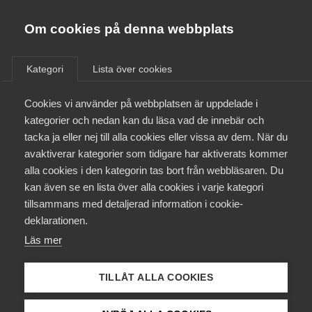
Almega
Förbund
Om cookies på denna webbplats
Almega Tjänste­förbunden
/
Aktuellt
/
Medlemsnyheter
/
Om Almega
Kategori
Lista över cookies
Almega Tjänste­företagen
Aktuellt
Cookies vi använder på webbplatsen är uppdelade i
Almega Utbildning
Bättre skydd med nya regler
kategorier och nedan kan du läsa vad de innebär och
för trycksatta anordningar
Innovations­företagen
tacka ja eller nej till alla cookies eller vissa av dem. När du
Medlemskapet
avaktiverar kategorier som tidigare har aktiverats kommer
Kompetens­företagen
alla cookies i den kategorin tas bort från webbläsaren. Du
Mina sidor
Okategoriserade
kan även se en lista över alla cookies i varje kategori
Medie­företagen
tillsammans med detaljerad information i cookie-
8 december 2017
Medlemsnyheter
Kontakt
Säkerhets­företagen
deklarationen.
Läs mer
Tåg­företagen
Kurser & utbildningar
Vård­företagarna
TILLÅT ALLA COOKIES
Påverkansarbete
Endast tillgänglig för