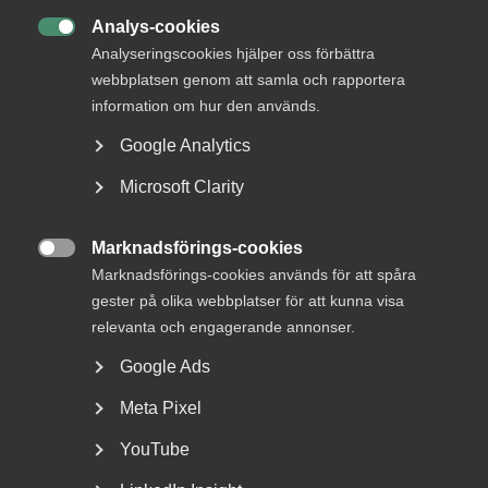
Analys-cookies

Analyseringscookies hjälper oss förbättra
webbplatsen genom att samla och rapportera
information om hur den används.
Google Analytics
För varmt på jobbet? Så kan du
Microsoft Clarity
som arbetsgivare agera
Marknadsförings-cookies

Tider av värmeböljor är här för att stanna men vad har
Marknadsförings-cookies används för att spåra
arbetsgivare för ansvar? Almegas arbetsmiljöexpert...
gester på olika webbplatser för att kunna visa
relevanta och engagerande annonser.
Google Ads
Meta Pixel
YouTube