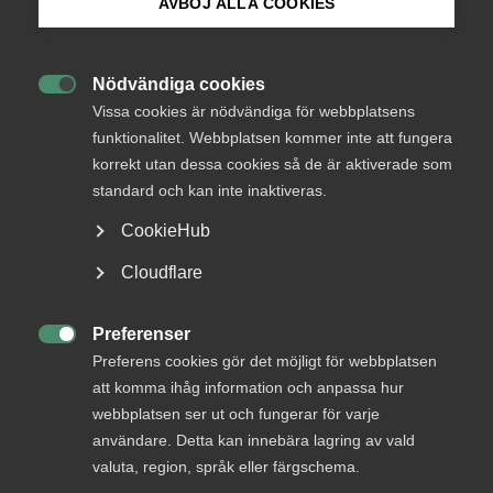
AVBÖJ ALLA COOKIES
medlemmar
Bli medlem
Nödvändiga cookies

Logga in på Arbetsgivarguiden
Vissa cookies är nödvändiga för webbplatsens
Logga in
funktionalitet. Webbplatsen kommer inte att fungera
korrekt utan dessa cookies så de är aktiverade som
Sök på almega.se
standard och kan inte inaktiveras.
Bli medlem
CookieHub
Press
Cloudflare
In English
Cookie-inställningar
Preferenser

Preferens cookies gör det möjligt för webbplatsen
att komma ihåg information och anpassa hur
DU KANSKE OCKSÅ ÄR INTRESSERAD AV
webbplatsen ser ut och fungerar för varje
DETTA?
användare. Detta kan innebära lagring av vald
valuta, region, språk eller färgschema.