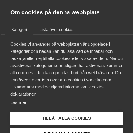
Almega
Förbund
Om cookies på denna webbplats
Almega Tjänste­förbunden
/
Aktuellt
/
Arbetsgivarnytt
/
Om Almega
Kategori
Lista över cookies
Almega Tjänste­företagen
Aktuellt
Cookies vi använder på webbplatsen är uppdelade i
Almega Utbildning
Nya regler i Tjänstemanna­
kategorier och nedan kan du läsa vad de innebär och
avtalet Unionen avseende
Innovations­företagen
tacka ja eller nej till alla cookies eller vissa av dem. När du
Medlemskapet
tjänstemän vid dagstidningar
avaktiverar kategorier som tidigare har aktiverats kommer
Kompetens­företagen
(blå avtalet) fr o m 2017-11-01
alla cookies i den kategorin tas bort från webbläsaren. Du
Mina sidor
kan även se en lista över alla cookies i varje kategori
Medie­företagen
tillsammans med detaljerad information i cookie-
Kontakt
Säkerhets­företagen
deklarationen.
Okategoriserade
17 oktober 2017
Arbetsgivarnytt
Läs mer
Tåg­företagen
Kurser & utbildningar
Vård­företagarna
TILLÅT ALLA COOKIES
Påverkansarbete