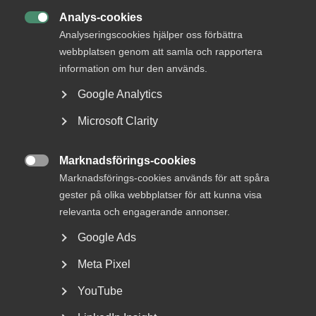
Analys-cookies

Analyseringscookies hjälper oss förbättra
webbplatsen genom att samla och rapportera
information om hur den används.
Google Analytics
Microsoft Clarity
AD-dom: Uppsägningar enligt
Marknadsförings-cookies
EU-direktivet och bristande

Marknadsförings-cookies används för att spåra
MBL-förhandling vid arbetsbrist
gester på olika webbplatser för att kunna visa
relevanta och engagerande annonser.
AD 2026 nr 40 Fråga om en arbetsgivare, som inte har
Google Ads
kollektivavtal, bröt mot förhandlingsskyldigheten...
Meta Pixel
YouTube