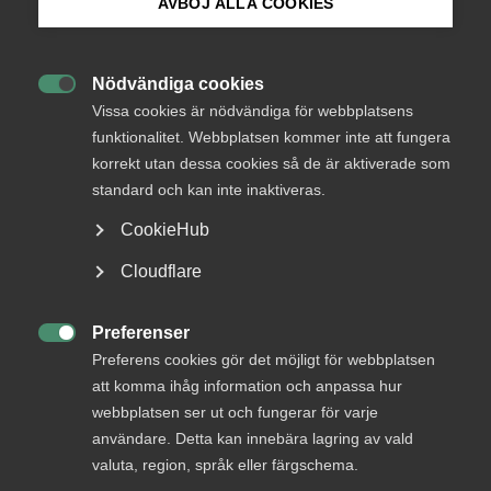
AVBÖJ ALLA COOKIES
Endast tillgänglig för
Bli medlem
medlemmar
Nödvändiga cookies

Logga in på Arbetsgivarguiden
Vissa cookies är nödvändiga för webbplatsens
funktionalitet. Webbplatsen kommer inte att fungera
Logga in
korrekt utan dessa cookies så de är aktiverade som
Sök på almega.se
standard och kan inte inaktiveras.
CookieHub
Bli medlem
Press
Cloudflare
In English
Cookie-inställningar
Preferenser

Preferens cookies gör det möjligt för webbplatsen
att komma ihåg information och anpassa hur
webbplatsen ser ut och fungerar för varje
DU KANSKE OCKSÅ ÄR INTRESSERAD AV
användare. Detta kan innebära lagring av vald
valuta, region, språk eller färgschema.
DETTA?