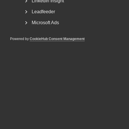
LinkedIn Insight
Leadfeeder
Microsoft Ads
Powered by
CookieHub Consent Management
Tvist om avtalsenlig lön under
uppsägningstid i
bemanningsföretag
AD 2026 nr 8 Av byggavtalet framgår att en uppsagd
arbetstagare har rätt att under uppsägningstid behålla...