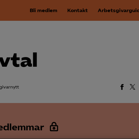
Bli medlem
Kontakt
Arbetsgivargui
vtal
givarnytt
medlemmar