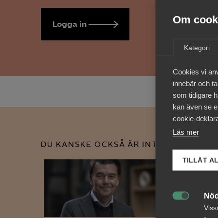
Om cooki
Logga in
Bli medlem
Kategori
Cookies vi an
innebär och tac
som tidigare h
kan även se en
cookie-deklara
Läs mer
DU KANSKE OCKSÅ ÄR INTRESSERAD AV
TILLÅT A
Nöd

Viss