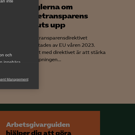
an inte
Reglerna om
öra?
lönetransparens
skjuts upp
Lönetransparensdirektivet
beslutades av EU våren 2023.
na...
Syftet med direktivet är att stärka
ion och
tillämpningen...
an innebära
sent Management
h rapportera
Arbetsgivarguiden
hjälper dig att göra