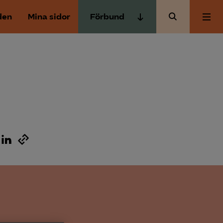
den
Mina sidor
Förbund
Almega Tjänste­förbunden
Om Almega
Almega Tjänste­företagen
Almega Utbildning
Aktuellt
Innovations­företagen
Kompetens­företagen
Medlemskapet
Medie­företagen
Säkerhets­företagen
Mina sidor
Tåg­företagen
Kontakt
Vård­företagarna