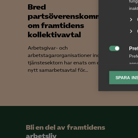
fung
Bred
Lön:
inak
partsöverenskommelse
göra
om framtidens
I en ny 
kollektivavtal
förklar
förhand
Arbetsgivar- och
Pre
arbetsrä

arbetstagarorganisationer inom
Pref
tjänstesektorn har enats om ett
anpa
nytt samarbetsavtal för...
lagr
SPARA IN
Ana

Anal
info
Bli en del av framtidens
arbetsliv