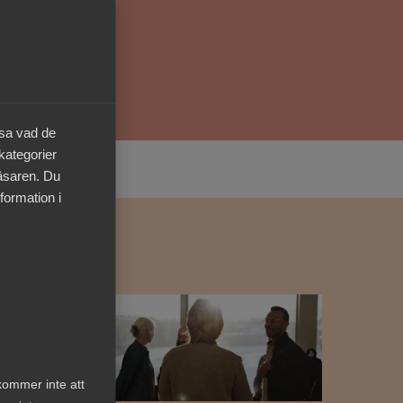
Kurser & utbildningar
Påverkansarbete
äsa vad de
Bli medlem
 kategorier
läsaren. Du
Logga in på
formation i
Arbetsgivarguiden
Sök på almega.se
Press
In English
kommer inte att
Cookie-inställningar