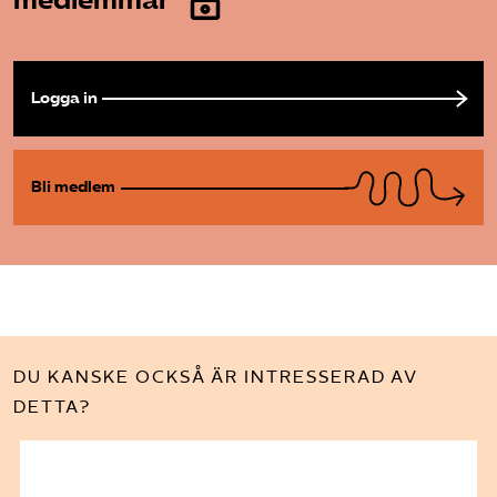
medlemmar
Bli medlem
Logga in
Logga in på Arbetsgivarguiden
Sök på almega.se
Bli medlem
Press
In English
Cookie-inställningar
DU KANSKE OCKSÅ ÄR INTRESSERAD AV
DETTA?