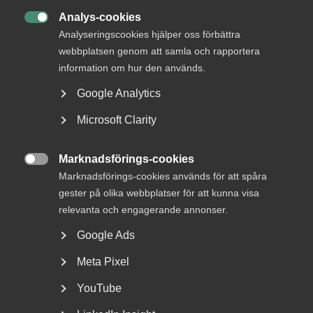
Analys-cookies

Analyseringscookies hjälper oss förbättra
webbplatsen genom att samla och rapportera
information om hur den används.
Nyheter om arbetstillstånd
Google Analytics
sommaren 2026: Vad gäller?
Microsoft Clarity
För arbetsgivare innebär årets förändringar bland annat
nya lönekrav för arbetstillstånd, skärpta krav...
Marknadsförings-cookies

Marknadsförings-cookies används för att spåra
gester på olika webbplatser för att kunna visa
relevanta och engagerande annonser.
Google Ads
Meta Pixel
YouTube