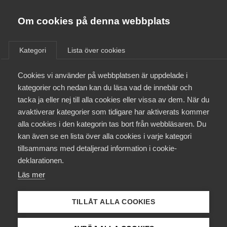
Almega
Förbund
Om cookies på denna webbplats
Almega Tjänste­förbunden
/
Aktuellt
/
Arbetsgivarnytt
/
Om Almega
Kategori
Lista över cookies
Almega Tjänste­företagen
Aktuellt
Cookies vi använder på webbplatsen är uppdelade i
Almega Utbildning
Nytt avtal travtränare
kategorier och nedan kan du läsa vad de innebär och
Innovations­företagen
tacka ja eller nej till alla cookies eller vissa av dem. När du
Medlemskapet
avaktiverar kategorier som tidigare har aktiverats kommer
Okategoriserade
Kompetens­företagen
28 juni 2017
Arbetsgivarnytt
alla cookies i den kategorin tas bort från webbläsaren. Du
Mina sidor
kan även se en lista över alla cookies i varje kategori
Medie­företagen
tillsammans med detaljerad information i cookie-
Kontakt
Säkerhets­företagen
deklarationen.
Läs mer
Tåg­företagen
Kurser & utbildningar
Endast tillgänglig för
Vård­företagarna
TILLÅT ALLA COOKIES
medlemmar
Påverkansarbete