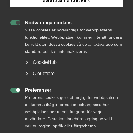
AVBÖJ ALLA COOKIES
Bli medlem
Logga in
Nödvändiga cookies

Logga in på Arbetsgivarguiden
Vissa cookies är nödvändiga för webbplatsens
funktionalitet. Webbplatsen kommer inte att fungera
Bli medlem
korrekt utan dessa cookies så de är aktiverade som
Sök på almega.se
standard och kan inte inaktiveras.
CookieHub
Press
Cloudflare
In English
Cookie-inställningar
Preferenser
DU KANSKE OCKSÅ ÄR INTRESSERAD AV

Preferens cookies gör det möjligt för webbplatsen
DETTA?
att komma ihåg information och anpassa hur
webbplatsen ser ut och fungerar för varje
användare. Detta kan innebära lagring av vald
valuta, region, språk eller färgschema.