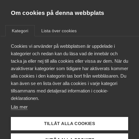
Almega
Förbund
Om cookies på denna webbplats
Almega Tjänste­förbunden
/
Aktuellt
/
Arbetsgivarnytt
/
Om Almega
Kategori
Lista över cookies
Almega Tjänste­företagen
Aktuellt
Cookies vi använder på webbplatsen är uppdelade i
Almega Utbildning
Seko har varslat om strejk
kategorier och nedan kan du läsa vad de innebär och
Innovations­företagen
tacka ja eller nej till alla cookies eller vissa av dem. När du
Medlemskapet
avaktiverar kategorier som tidigare har aktiverats kommer
Okategoriserade
Kompetens­företagen
8 maj 2017
Arbetsgivarnytt
alla cookies i den kategorin tas bort från webbläsaren. Du
Mina sidor
kan även se en lista över alla cookies i varje kategori
Medie­företagen
tillsammans med detaljerad information i cookie-
Kontakt
Säkerhets­företagen
deklarationen.
Läs mer
Tåg­företagen
Kurser & utbildningar
Endast tillgänglig för
Vård­företagarna
TILLÅT ALLA COOKIES
medlemmar
Påverkansarbete