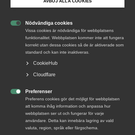
AVBÖJ ALLA COOKIES
Bli medlem
Logga in
Nödvändiga cookies

Logga in på Arbetsgivarguiden
Vissa cookies är nödvändiga för webbplatsens
funktionalitet. Webbplatsen kommer inte att fungera
Bli medlem
korrekt utan dessa cookies så de är aktiverade som
Sök på almega.se
standard och kan inte inaktiveras.
CookieHub
Press
Cloudflare
In English
Cookie-inställningar
Preferenser
DU KANSKE OCKSÅ ÄR INTRESSERAD AV

Preferens cookies gör det möjligt för webbplatsen
DETTA?
att komma ihåg information och anpassa hur
webbplatsen ser ut och fungerar för varje
användare. Detta kan innebära lagring av vald
valuta, region, språk eller färgschema.