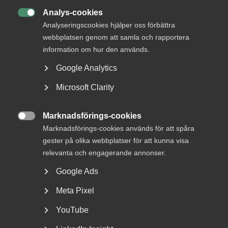
Analys-cookies

Analyseringscookies hjälper oss förbättra
webbplatsen genom att samla och rapportera
information om hur den används.
Tvist om påstådd
Google Analytics
förhandlingsvägran i konkursbo
Microsoft Clarity
AD 2026 nr 6 Bakgrunden var följande. En
arbetstagarorganisation påkallade förhandling enligt 10
Marknadsförings-cookies
§ medbestämmandelagen...

Marknadsförings-cookies används för att spåra
gester på olika webbplatser för att kunna visa
relevanta och engagerande annonser.
Google Ads
Meta Pixel
YouTube