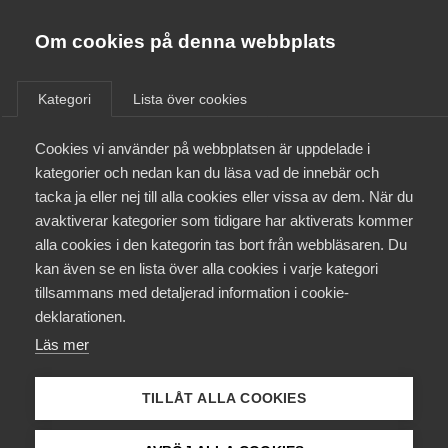
Almega
Förbund
Om cookies på denna webbplats
Almega Tjänste­förbunden
/
Aktuellt
/
Arbetsgivarnytt
/
Om Almega
Kategori
Lista över cookies
Almega Tjänste­företagen
Aktuellt
Cookies vi använder på webbplatsen är uppdelade i
Almega Utbildning
Nytt treårigt avtal tecknat
kategorier och nedan kan du läsa vad de innebär och
med Fastighets
Innovations­företagen
tacka ja eller nej till alla cookies eller vissa av dem. När du
Medlemskapet
avaktiverar kategorier som tidigare har aktiverats kommer
Kompetens­företagen
alla cookies i den kategorin tas bort från webbläsaren. Du
Mina sidor
Okategoriserade
10 maj 2017
Arbetsgivarnytt
kan även se en lista över alla cookies i varje kategori
Medie­företagen
tillsammans med detaljerad information i cookie-
Kontakt
Säkerhets­företagen
deklarationen.
Läs mer
Tåg­företagen
Kurser & utbildningar
Vård­företagarna
TILLÅT ALLA COOKIES
Påverkansarbete
Endast tillgänglig för