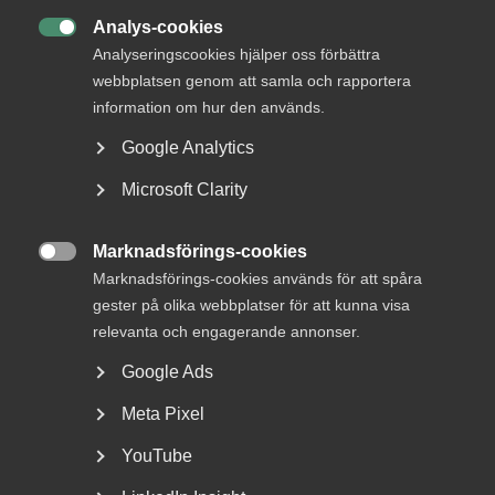
Analys-cookies

Analyseringscookies hjälper oss förbättra
webbplatsen genom att samla och rapportera
information om hur den används.
Google Analytics
Almega erbjuder AI-stödd
Microsoft Clarity
rådgivning till
medlemsföretagen
Marknadsförings-cookies

Marknadsförings-cookies används för att spåra
Med hjälp av generativ AI blir informationen i Almegas
gester på olika webbplatser för att kunna visa
gedigna Arbetsgivarguide nu ännu mer tillgänglig...
relevanta och engagerande annonser.
Google Ads
Meta Pixel
YouTube