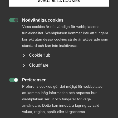
medlemmar
AVBÖJ ALLA COOKIES
Bli medlem
Nödvändiga cookies
Logga in

Logga in på Arbetsgivarguiden
Vissa cookies är nödvändiga för webbplatsens
funktionalitet. Webbplatsen kommer inte att fungera
korrekt utan dessa cookies så de är aktiverade som
Sök på almega.se
Bli medlem
standard och kan inte inaktiveras.
CookieHub
Press
Cloudflare
In English
Cookie-inställningar
Preferenser

Preferens cookies gör det möjligt för webbplatsen
DU KANSKE OCKSÅ ÄR INTRESSERAD AV
att komma ihåg information och anpassa hur
DETTA?
webbplatsen ser ut och fungerar för varje
användare. Detta kan innebära lagring av vald
valuta, region, språk eller färgschema.