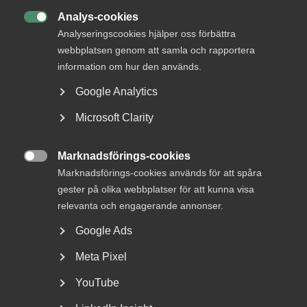
DU KANSKE OCKSÅ ÄR INTRESSERAD AV
Analys-cookies
DETTA?

Analyseringscookies hjälper oss förbättra
webbplatsen genom att samla och rapportera
information om hur den används.
Google Analytics
Microsoft Clarity
Marknadsförings-cookies

Marknadsförings-cookies används för att spåra
Almega lanserar en ny tjänst
gester på olika webbplatser för att kunna visa
inom upphandlingsrådgivning
relevanta och engagerande annonser.
Google Ads
Vad är bakgrunden till att Almega har tagit fram en
rådgivning kring offentlig upphandling? – Offentlig...
Meta Pixel
YouTube