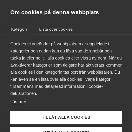
Almega
Förbund
Om cookies på denna webbplats
Almega Tjänste­förbunden
/
Aktuellt
/
Arbetsgivarnytt
/
Om Almega
Kategori
Lista över cookies
Almega Tjänste­företagen
Aktuellt
Cookies vi använder på webbplatsen är uppdelade i
Almega Utbildning
Nytt avtal om löner och
kategorier och nedan kan du läsa vad de innebär och
allmänna anställningsvillkor
Innovations­företagen
tacka ja eller nej till alla cookies eller vissa av dem. När du
Medlemskapet
för perioden 2017—2020
avaktiverar kategorier som tidigare har aktiverats kommer
Kompetens­företagen
tecknat med Unionen,
alla cookies i den kategorin tas bort från webbläsaren. Du
Mina sidor
kan även se en lista över alla cookies i varje kategori
Medie­företagen
Sveriges Farmaceuter och
tillsammans med detaljerad information i cookie-
Sveriges Ingenjörer
Kontakt
Säkerhets­företagen
deklarationen.
Läs mer
Tåg­företagen
Kurser & utbildningar
Okategoriserade
2 maj 2017
Arbetsgivarnytt
Vård­företagarna
TILLÅT ALLA COOKIES
Påverkansarbete