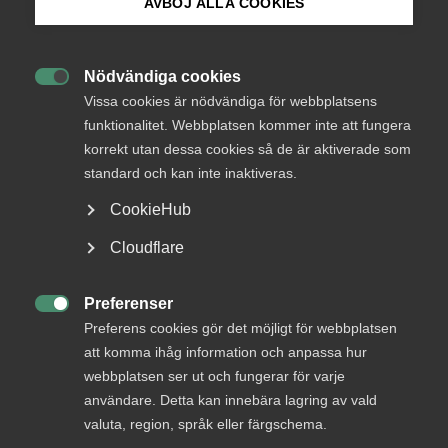
AVBÖJ ALLA COOKIES
Bli medlem
Nödvändiga cookies
Endast tillgänglig för

Logga in på Arbetsgivarguiden
Vissa cookies är nödvändiga för webbplatsens
medlemmar
funktionalitet. Webbplatsen kommer inte att fungera
korrekt utan dessa cookies så de är aktiverade som
Sök på almega.se
standard och kan inte inaktiveras.
Logga in
CookieHub
Press
Cloudflare
In English
Bli medlem
Cookie-inställningar
Preferenser

Preferens cookies gör det möjligt för webbplatsen
att komma ihåg information och anpassa hur
webbplatsen ser ut och fungerar för varje
användare. Detta kan innebära lagring av vald
valuta, region, språk eller färgschema.