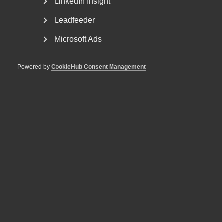
LinkedIn Insight
Leadfeeder
Microsoft Ads
Powered by
CookieHub Consent Management
Regeringen får kritik av Almega i
Lag & Avtal
Nyligen meddelades att regeringen senarelägger de
lagändringar som ska genomföra EU:s
lönetransparensdirektiv....