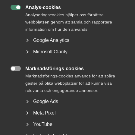
Analys-cookies

Analyseringscookies hjälper oss förbättra
webbplatsen genom att samla och rapportera
information om hur den används.
Google Analytics
Reglerna om lönetransparens
skjuts upp
Microsoft Clarity
Lönetransparensdirektivet beslutades av EU våren 2023.
Marknadsförings-cookies
Syftet med direktivet är att stärka tillämpningen...

Marknadsförings-cookies används för att spåra
gester på olika webbplatser för att kunna visa
relevanta och engagerande annonser.
Google Ads
Meta Pixel
YouTube