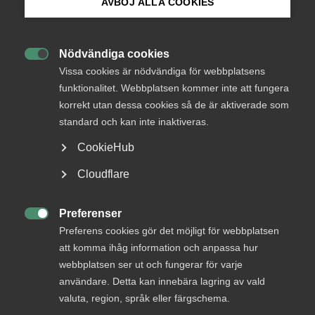
AVBÖJ ALLA COOKIES
Bli medlem
Nödvändiga cookies
Logga in

Logga in på Arbetsgivarguiden
Vissa cookies är nödvändiga för webbplatsens
funktionalitet. Webbplatsen kommer inte att fungera
korrekt utan dessa cookies så de är aktiverade som
Sök på almega.se
Bli medlem
standard och kan inte inaktiveras.
CookieHub
Press
Cloudflare
In English
Cookie-inställningar
Preferenser

Preferens cookies gör det möjligt för webbplatsen
DU KANSKE OCKSÅ ÄR INTRESSERAD AV
att komma ihåg information och anpassa hur
DETTA?
webbplatsen ser ut och fungerar för varje
användare. Detta kan innebära lagring av vald
valuta, region, språk eller färgschema.