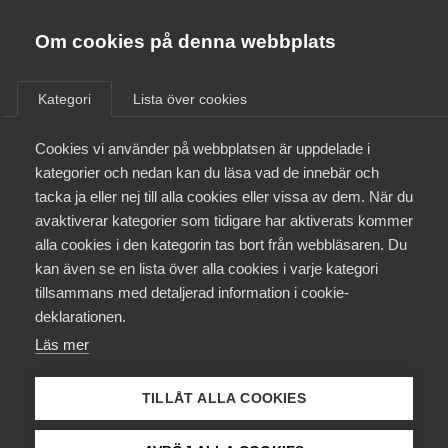
Almega
Förbund
Om cookies på denna webbplats
Almega Tjänste­förbunden
/
Aktuellt
/
Arbetsgivarnytt
/
Om Almega
Kategori
Lista över cookies
Almega Tjänste­företagen
Aktuellt
Cookies vi använder på webbplatsen är uppdelade i
Almega Utbildning
Diskrimineringslagen ändras
kategorier och nedan kan du läsa vad de innebär och
Innovations­företagen
tacka ja eller nej till alla cookies eller vissa av dem. När du
Medlemskapet
avaktiverar kategorier som tidigare har aktiverats kommer
Okategoriserade
Kompetens­företagen
alla cookies i den kategorin tas bort från webbläsaren. Du
Mina sidor
28 december 2016
Arbetsgivarnytt
kan även se en lista över alla cookies i varje kategori
Medie­företagen
tillsammans med detaljerad information i cookie-
Kontakt
Säkerhets­företagen
deklarationen.
Läs mer
Tåg­företagen
Kurser & utbildningar
Vård­företagarna
TILLÅT ALLA COOKIES
Endast tillgänglig för
Påverkansarbete
medlemmar