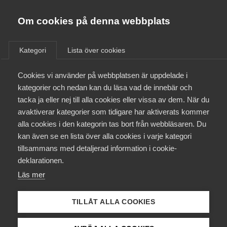
Almega
Förbund
Om cookies på denna webbplats
Almega Tjänste­förbunden
/
Aktuellt
/
Arbetsgivarnytt
/
Om Almega
Kategori
Lista över cookies
Almega Tjänste­företagen
Aktuellt
Cookies vi använder på webbplatsen är uppdelade i
Almega Utbildning
Nytt avtal träffat för
kategorier och nedan kan du läsa vad de innebär och
fönsterputs­företagen
Innovations­företagen
tacka ja eller nej till alla cookies eller vissa av dem. När du
Medlemskapet
avaktiverar kategorier som tidigare har aktiverats kommer
Kompetens­företagen
alla cookies i den kategorin tas bort från webbläsaren. Du
Mina sidor
Okategoriserade
kan även se en lista över alla cookies i varje kategori
Medie­företagen
tillsammans med detaljerad information i cookie-
26 oktober 2016
Arbetsgivarnytt
Kontakt
Säkerhets­företagen
deklarationen.
Läs mer
Tåg­företagen
Kurser & utbildningar
Vård­företagarna
TILLÅT ALLA COOKIES
Påverkansarbete
Endast tillgänglig för