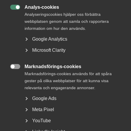
Analys-cookies

Analyseringscookies hjälper oss förbättra
webbplatsen genom att samla och rapportera
information om hur den används.
Google Analytics
Jonas Stenmo - ny vice vd för
Microsoft Clarity
Almega
Marknadsförings-cookies

Jonas Stenmo har utsetts till vice vd för tjänstesektorns
Marknadsförings-cookies används för att spåra
arbetsgivar- och branschorganisation Almega....
gester på olika webbplatser för att kunna visa
relevanta och engagerande annonser.
Google Ads
Meta Pixel
YouTube