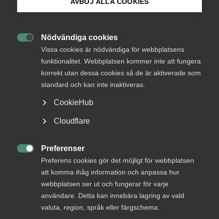
AVBÖJ ALLA COOKIES
medlemmar
Bli medlem
Nödvändiga cookies

Logga in på Arbetsgivarguiden
Vissa cookies är nödvändiga för webbplatsens
Logga in
funktionalitet. Webbplatsen kommer inte att fungera
korrekt utan dessa cookies så de är aktiverade som
Sök på almega.se
standard och kan inte inaktiveras.
Bli medlem
CookieHub
Press
Cloudflare
In English
Cookie-inställningar
Preferenser

Preferens cookies gör det möjligt för webbplatsen
att komma ihåg information och anpassa hur
DU KANSKE OCKSÅ ÄR INTRESSERAD AV
webbplatsen ser ut och fungerar för varje
DETTA?
användare. Detta kan innebära lagring av vald
valuta, region, språk eller färgschema.