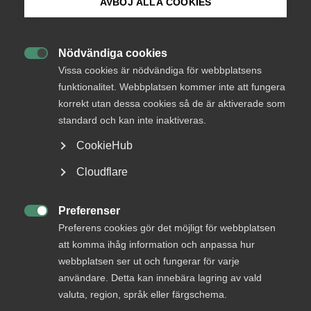
AVBÖJ ALLA COOKIES
medlemmar
Bli medlem
Nödvändiga cookies

Logga in på Arbetsgivarguiden
Vissa cookies är nödvändiga för webbplatsens
Logga in
funktionalitet. Webbplatsen kommer inte att fungera
korrekt utan dessa cookies så de är aktiverade som
Sök på almega.se
standard och kan inte inaktiveras.
Bli medlem
CookieHub
Press
Cloudflare
In English
Cookie-inställningar
Preferenser

Preferens cookies gör det möjligt för webbplatsen
att komma ihåg information och anpassa hur
DU KANSKE OCKSÅ ÄR INTRESSERAD AV
webbplatsen ser ut och fungerar för varje
DETTA?
användare. Detta kan innebära lagring av vald
valuta, region, språk eller färgschema.