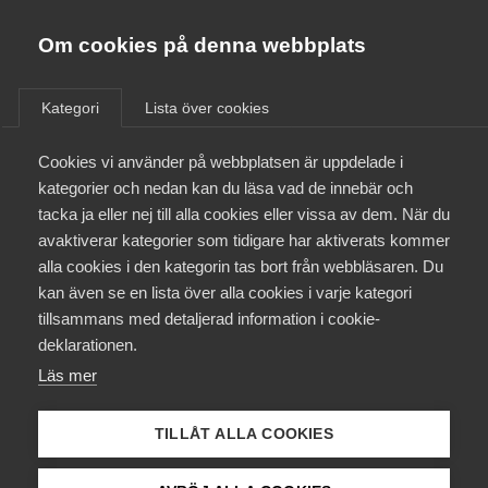
Almega
Förbund
Om cookies på denna webbplats
Almega Tjänste­förbunden
/
Aktuellt
/
Arbetsgivarnytt
/
Om Almega
Kategori
Lista över cookies
Almega Tjänste­företagen
Aktuellt
Cookies vi använder på webbplatsen är uppdelade i
Almega Utbildning
Nytt kollektivavtal för Spel­
kategorier och nedan kan du läsa vad de innebär och
företagen
Innovations­företagen
tacka ja eller nej till alla cookies eller vissa av dem. När du
Medlemskapet
avaktiverar kategorier som tidigare har aktiverats kommer
Kompetens­företagen
alla cookies i den kategorin tas bort från webbläsaren. Du
Mina sidor
Okategoriserade
kan även se en lista över alla cookies i varje kategori
Medie­företagen
tillsammans med detaljerad information i cookie-
26 september 2016
Arbetsgivarnytt
Kontakt
Säkerhets­företagen
deklarationen.
Läs mer
Tåg­företagen
Kurser & utbildningar
Vård­företagarna
TILLÅT ALLA COOKIES
Påverkansarbete
Endast tillgänglig för