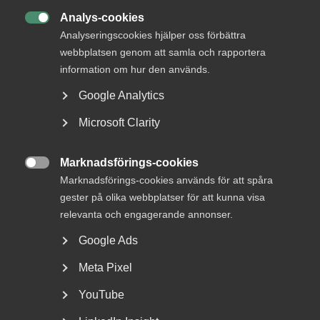
Analys-cookies

Analyseringscookies hjälper oss förbättra
webbplatsen genom att samla och rapportera
information om hur den används.
Google Analytics
Almega erbjuder AI-stödd
Microsoft Clarity
rådgivning till
Marknadsförings-cookies
medlemsföretagen

Marknadsförings-cookies används för att spåra
gester på olika webbplatser för att kunna visa
Med hjälp av generativ AI blir informationen i Almegas
gedigna Arbetsgivarguide nu ännu mer tillgänglig...
relevanta och engagerande annonser.
Google Ads
Meta Pixel
YouTube