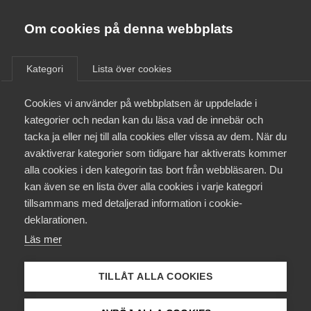
Almega
Förbund
Om cookies på denna webbplats
Almega Tjänste­förbunden
/
Aktuellt
/
Arbetsgivarnytt
/
Om Almega
Kategori
Lista över cookies
Almega Tjänste­företagen
Aktuellt
Cookies vi använder på webbplatsen är uppdelade i
Almega Utbildning
Samtliga avtal klara i bransch
kategorier och nedan kan du läsa vad de innebär och
Järnvägsinfrastruktur
Innovations­företagen
tacka ja eller nej till alla cookies eller vissa av dem. När du
Medlemskapet
avaktiverar kategorier som tidigare har aktiverats kommer
Kompetens­företagen
alla cookies i den kategorin tas bort från webbläsaren. Du
Mina sidor
Okategoriserade
11 maj 2016
Arbetsgivarnytt
kan även se en lista över alla cookies i varje kategori
Medie­företagen
tillsammans med detaljerad information i cookie-
Kontakt
Säkerhets­företagen
deklarationen.
Läs mer
Tåg­företagen
Kurser & utbildningar
Vård­företagarna
TILLÅT ALLA COOKIES
Påverkansarbete
Endast tillgänglig för