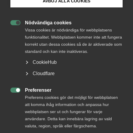
medlemmar
AVBÖJ ALLA COOKIES
Bli medlem
Nödvändiga cookies
Logga in

Logga in på Arbetsgivarguiden
Vissa cookies är nödvändiga för webbplatsens
funktionalitet. Webbplatsen kommer inte att fungera
korrekt utan dessa cookies så de är aktiverade som
Sök på almega.se
Bli medlem
standard och kan inte inaktiveras.
CookieHub
Press
Cloudflare
In English
Cookie-inställningar
Preferenser

Preferens cookies gör det möjligt för webbplatsen
DU KANSKE OCKSÅ ÄR INTRESSERAD AV
att komma ihåg information och anpassa hur
DETTA?
webbplatsen ser ut och fungerar för varje
användare. Detta kan innebära lagring av vald
valuta, region, språk eller färgschema.