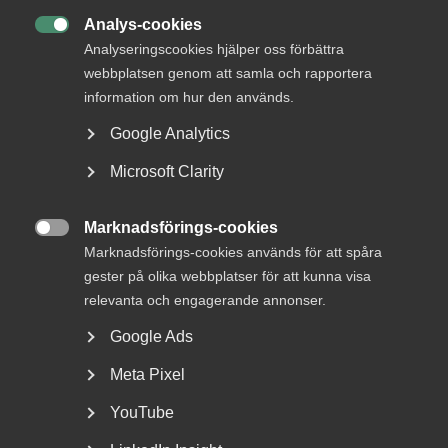
Analys-cookies

Analyseringscookies hjälper oss förbättra
webbplatsen genom att samla och rapportera
information om hur den används.
Google Analytics
Almega erbjuder AI-stödd
Microsoft Clarity
rådgivning till
medlemsföretagen
Marknadsförings-cookies

Marknadsförings-cookies används för att spåra
Med hjälp av generativ AI blir informationen i Almegas
gester på olika webbplatser för att kunna visa
gedigna Arbetsgivarguide nu ännu mer tillgänglig...
relevanta och engagerande annonser.
Google Ads
Meta Pixel
YouTube