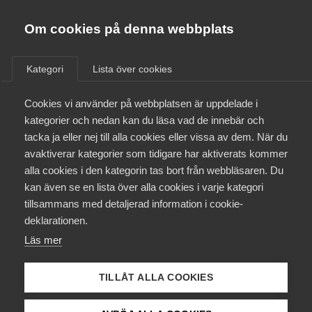
Almega
Förbund
Om cookies på denna webbplats
Almega Tjänste­förbunden
/
Aktuellt
/
Arbetsgivarnytt
/
Om Almega
Kategori
Lista över cookies
Almega Tjänste­företagen
Aktuellt
Cookies vi använder på webbplatsen är uppdelade i
Almega Utbildning
Nytt avtal med Unionen
kategorier och nedan kan du läsa vad de innebär och
avseende Lagring &
Innovations­företagen
tacka ja eller nej till alla cookies eller vissa av dem. När du
Medlemskapet
distribution
avaktiverar kategorier som tidigare har aktiverats kommer
Kompetens­företagen
alla cookies i den kategorin tas bort från webbläsaren. Du
Mina sidor
kan även se en lista över alla cookies i varje kategori
Medie­företagen
Okategoriserade
18 maj 2016
Arbetsgivarnytt
tillsammans med detaljerad information i cookie-
Kontakt
Säkerhets­företagen
deklarationen.
Läs mer
Tåg­företagen
Kurser & utbildningar
Vård­företagarna
TILLÅT ALLA COOKIES
Påverkansarbete