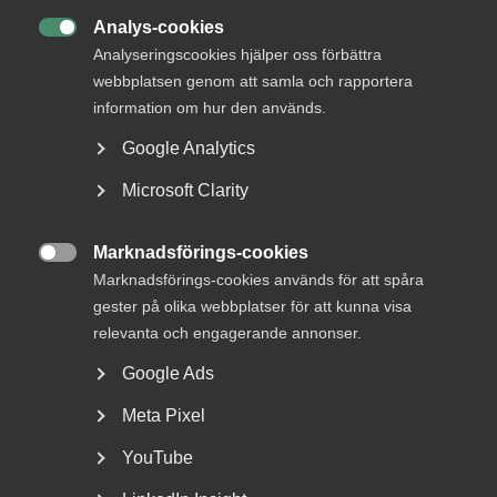
Analys-cookies

Analyseringscookies hjälper oss förbättra
webbplatsen genom att samla och rapportera
information om hur den används.
Google Analytics
Microsoft Clarity
Almega lanserar en ny tjänst
inom upphandlingsrådgivning
Marknadsförings-cookies

Marknadsförings-cookies används för att spåra
Vad är bakgrunden till att Almega har tagit fram en
gester på olika webbplatser för att kunna visa
rådgivning kring offentlig upphandling? – Offentlig...
relevanta och engagerande annonser.
Google Ads
Meta Pixel
YouTube