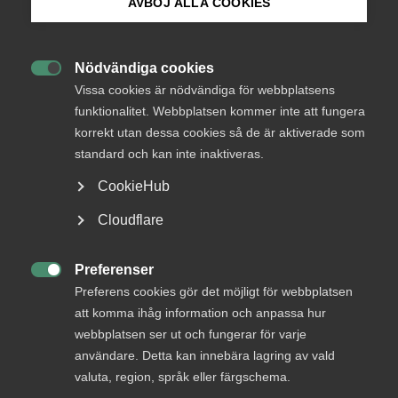
Endast tillgänglig för
AVBÖJ ALLA COOKIES
medlemmar
Bli medlem
Nödvändiga cookies

Logga in på Arbetsgivarguiden
Vissa cookies är nödvändiga för webbplatsens
Logga in
funktionalitet. Webbplatsen kommer inte att fungera
korrekt utan dessa cookies så de är aktiverade som
Sök på almega.se
standard och kan inte inaktiveras.
Bli medlem
CookieHub
Press
Cloudflare
In English
Cookie-inställningar
Preferenser

Preferens cookies gör det möjligt för webbplatsen
att komma ihåg information och anpassa hur
DU KANSKE OCKSÅ ÄR INTRESSERAD AV
webbplatsen ser ut och fungerar för varje
DETTA?
användare. Detta kan innebära lagring av vald
valuta, region, språk eller färgschema.