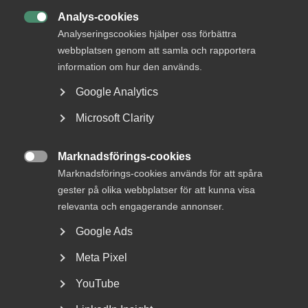
Analys-cookies

Analyseringscookies hjälper oss förbättra
webbplatsen genom att samla och rapportera
information om hur den används.
Google Analytics
Microsoft Clarity
Bred partsöverenskommelse om
Marknadsförings-cookies
framtidens kollektivavtal

Marknadsförings-cookies används för att spåra
gester på olika webbplatser för att kunna visa
Arbetsgivar- och arbetstagarorganisationer inom
relevanta och engagerande annonser.
tjänstesektorn har enats om ett nytt samarbetsavtal
för...
Google Ads
Meta Pixel
YouTube