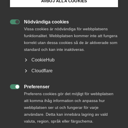
AVBÖJ ALLA COOKIES
Endast tillgänglig för
Bli medlem
medlemmar
Nödvändiga cookies

Logga in på Arbetsgivarguiden
Vissa cookies är nödvändiga för webbplatsens
funktionalitet. Webbplatsen kommer inte att fungera
Logga in
korrekt utan dessa cookies så de är aktiverade som
Sök på almega.se
standard och kan inte inaktiveras.
CookieHub
Bli medlem
Press
Cloudflare
In English
Cookie-inställningar
Preferenser

Preferens cookies gör det möjligt för webbplatsen
att komma ihåg information och anpassa hur
webbplatsen ser ut och fungerar för varje
DU KANSKE OCKSÅ ÄR INTRESSERAD AV
användare. Detta kan innebära lagring av vald
valuta, region, språk eller färgschema.
DETTA?