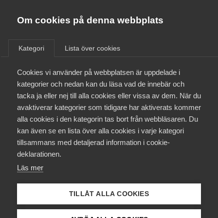
Almega
Förbund
Om cookies på denna webbplats
Almega Tjänste­förbunden
/
Aktuellt
/
Arbetsgivarnytt
/
Om Almega
Kategori
Lista över cookies
Almega Tjänste­företagen
Aktuellt
Cookies vi använder på webbplatsen är uppdelade i
Almega Utbildning
New collective agreements
kategorier och nedan kan du läsa vad de innebär och
with Sveriges Ingenjörer,
Innovations­företagen
tacka ja eller nej till alla cookies eller vissa av dem. När du
Medlemskapet
Civilekonomerna and Jusek,
avaktiverar kategorier som tidigare har aktiverats kommer
Kompetens­företagen
for the IT industry
alla cookies i den kategorin tas bort från webbläsaren. Du
Mina sidor
kan även se en lista över alla cookies i varje kategori
Medie­företagen
tillsammans med detaljerad information i cookie-
Kontakt
Säkerhets­företagen
deklarationen.
Okategoriserade
13 maj 2016
Arbetsgivarnytt
Läs mer
Tåg­företagen
Kurser & utbildningar
Vård­företagarna
TILLÅT ALLA COOKIES
Påverkansarbete