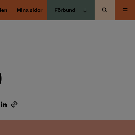
den
Mina sidor
Förbund
Almega Tjänste­förbunden
Om Almega
Almega Tjänste­företagen
Almega Utbildning
Aktuellt
Innovations­företagen
Kompetens­företagen
)
Medlemskapet
Medie­företagen
Säkerhets­företagen
Mina sidor
Tåg­företagen
Kontakt
Vård­företagarna