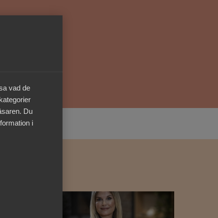
Kurser & utbildningar
Påverkansarbete
Bli medlem
äsa vad de
 kategorier
Logga in på
läsaren. Du
Arbetsgivarguiden
formation i
Sök på almega.se
Press
In English
Cookie-inställningar