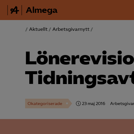
Almega
/
Aktuellt
/
Arbetsgivarnytt
/
Lönerevisio
Tidnings­avt
Okategoriserade
23 maj 2016
Arbetsgiva