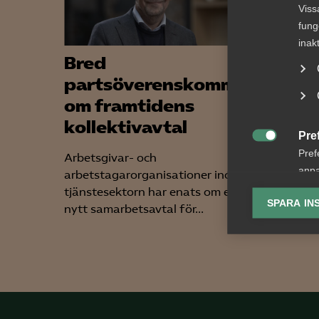

Viss
fung
inak
Bred
Nyhe
partsöverenskommelse
arbe
om framtidens
somm
kollektivavtal
gäll
Pre

Pref
Arbetsgivar- och
För arb
anpa
arbetstagarorganisationer inom
förändr
lagr
tjänstesektorn har enats om ett
lönekrav
SPARA IN
nytt samarbetsavtal för...
skärpta 
Ana

Anal
info