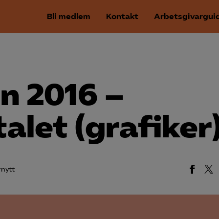
Bli medlem
Kontakt
Arbetsgivargui
n 2016 –
alet (grafiker
rnytt