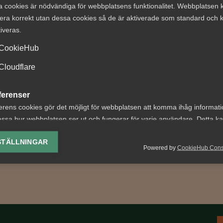
a cookies är nödvändiga för webbplatsens funktionalitet. Webbplatsen 
era korrekt utan dessa cookies så de är aktiverade som standard och k
tiveras.
ter om
Tvist om avtalsen
CookieHub
tstillstånd
lön under
Cloudflare
aren 2026: Vad
uppsägningstid i
er?
bemanningsföre
ferenser
erens cookies gör det möjligt för webbplatsen att komma ihåg informat
etsgivare innebär årets
AD 2026 nr 8 Av byggavtal
ssa hur webbplatsen ser ut och fungerar för varje användare. Detta k
ingar bland annat nya
framgår att en uppsagd
ing av vald valuta, region, språk eller färgschema.
 för arbetstillstånd,
arbetstagare har rätt att u
STÄLLNINGAR
krav...
uppsägningstid behålla...
Powered by
CookieHub Con
lys-cookies
yseringscookies hjälper oss förbättra webbplatsen genom att samla oc
rmation om hur den används.
Google Analytics
Microsoft Clarity