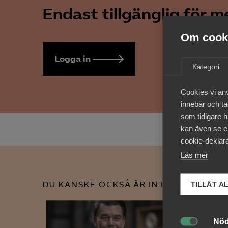
Endast tillgänglig för 
Om cooki
Logga in
Bli medlem
Kategori
Cookies vi an
innebär och tac
som tidigare h
kan även se en
cookie-deklara
Läs mer
DU KANSKE OCKSÅ ÄR INTRESSERAD AV
TILLÅT A
Nöd