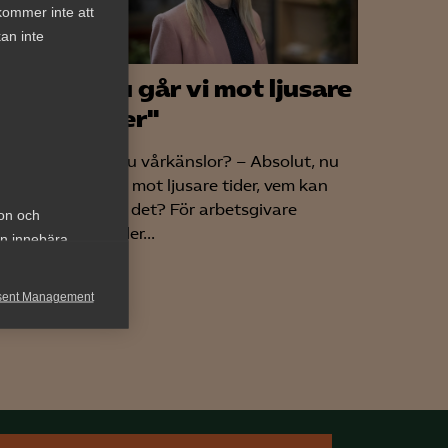
kommer inte att
an inte
lig
"Nu går vi mot ljusare
tider"
Har du vårkänslor? – Absolut, nu
tag
går vi mot ljusare tider, vem kan
ogilla det? För arbetsgivare
ion och
et
betyder...
an innebära
nder
sent Management
h rapportera