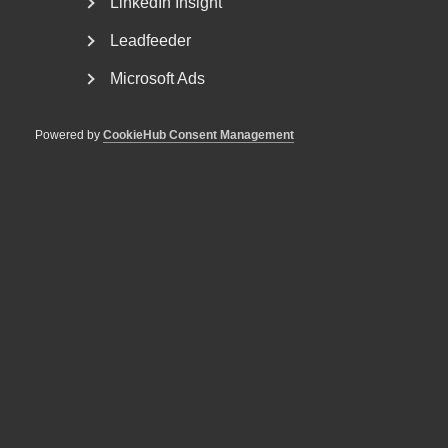
LinkedIn Insight
Leadfeeder
Microsoft Ads
Powered by
CookieHub Consent Management
AD prövar förhandlingsvägran
och avvisningsyrkande i tvist om
tidigare anställd
AD 2026 nr 7 VH var anställd i ett bolag där han utförde
arbete under delar av 2023 och 2024. Den 19...