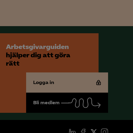
för att kunna
Arbetsgivarguiden
hjälper dig att göra
rätt
Logga in
Bli medlem