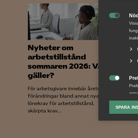
Nöd

Viss
fung
inak
Nyheter om
Tvis
arbetstillstånd
lön 
sommaren 2026: Vad
upps
gäller?
bema
Pre

Pref
För arbetsgivare innebär årets
AD 2026
anpa
förändringar bland annat nya
framgår
lagr
lönekrav för arbetstillstånd,
arbetst
SPARA IN
skärpta krav...
uppsägn
Ana

Anal
info