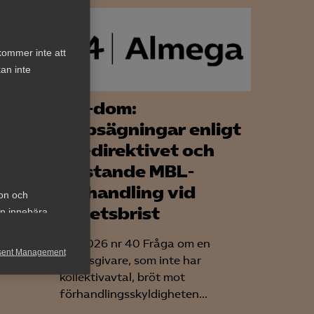
kommer inte att
an inte
AD-dom:
n
Uppsägningar enligt
EU-direktivet och
DPR
bristande MBL-
förhandling vid
ion och
ter att
arbetsbrist
an innebära
ren
AD 2026 nr 40 Fråga om en
sent Management
arbetsgivare, som inte har
kollektivavtal, bröt mot
h rapportera
förhandlingsskyldigheten...