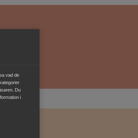
Kurser & utbildningar
Påverkansarbete
Bli medlem
Logga in på
Arbetsgivarguiden
äsa vad de
 kategorier
Sök på almega.se
läsaren. Du
formation i
Press
In English
Cookie-inställningar