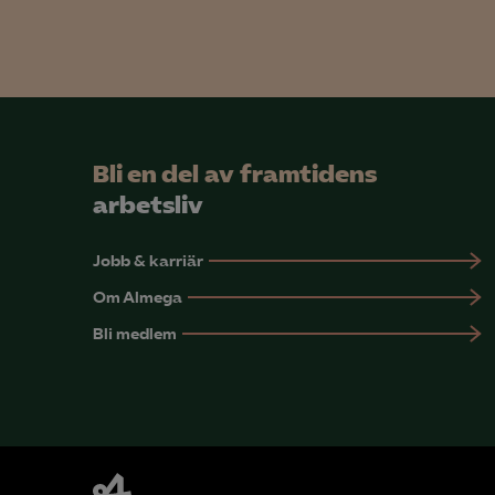
Mar

Mark
Bli en del av framtidens
visa
arbetsliv
Jobb & karriär
Om Almega
Bli medlem