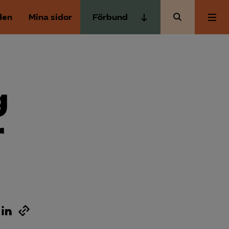
den
Mina sidor
Förbund
Almega Tjänste­förbunden
Om Almega
Almega Tjänste­företagen
Almega Utbildning
g
Aktuellt
Innovations­företagen
Kompetens­företagen
r
Medlemskapet
Medie­företagen
Säkerhets­företagen
Mina sidor
Tåg­företagen
Kontakt
Vård­företagarna