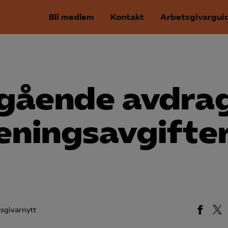
Bli medlem
Kontakt
Arbetsgivargui
gående avdra
eningsavgifte
sgivarnytt