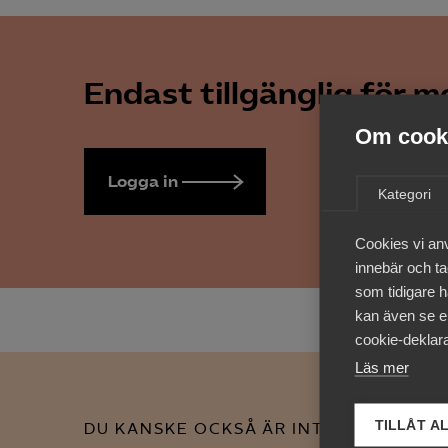
Endast tillgänglig för 
Om cooki
Logga in
Bli medlem
Kategori
Cookies vi an
innebär och tac
som tidigare h
kan även se en
cookie-deklara
Läs mer
TILLÅT A
DU KANSKE OCKSÅ ÄR INTRESSERAD AV