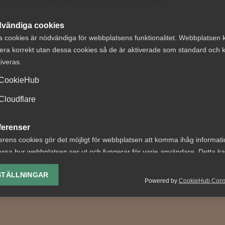
vändiga cookies
a cookies är nödvändiga för webbplatsens funktionalitet. Webbplatsen 
era korrekt utan dessa cookies så de är aktiverade som standard och k
tiveras.
t om avtalsenlig
Ny dom från
CookieHub
under
Arbetsdomstole
Cloudflare
ägningstid i
förtydligar
nningsföretag
begränsning i G
ferenser
erens cookies gör det möjligt för webbplatsen att komma ihåg informat
 nr 8 Av byggavtalet
Vad handlade målet om? Ef
ssa hur webbplatsen ser ut och fungerar för varje användare. Detta k
 att en uppsagd
en anställd hade börjat sin
ing av vald valuta, region, språk eller färgschema.
agare har rätt att under
anställning bad arbetsgiva
STÄLLNINGAR
ingstid behålla...
honom att...
Powered by
CookieHub Con
lys-cookies
yseringscookies hjälper oss förbättra webbplatsen genom att samla oc
rmation om hur den används.