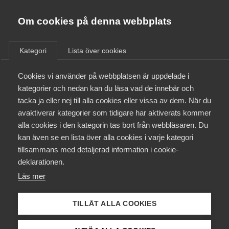
Almega
Förbund
Om cookies på denna webbplats
Almega Tjänste­förbunden
/
Aktuellt
/
Arbetsgivarnytt
/
Om Almega
Kategori
Lista över cookies
Almega Tjänste­företagen
Aktuellt
Cookies vi använder på webbplatsen är uppdelade i
Almega Utbildning
Dom i Arbetsdomstolen
kategorier och nedan kan du läsa vad de innebär och
gällande allmän visstids­
Innovations­företagen
tacka ja eller nej till alla cookies eller vissa av dem. När du
Medlemskapet
anställning
avaktiverar kategorier som tidigare har aktiverats kommer
Kompetens­företagen
alla cookies i den kategorin tas bort från webbläsaren. Du
Mina sidor
kan även se en lista över alla cookies i varje kategori
Medie­företagen
Okategoriserade
2 oktober 2015
Arbetsgivarnytt
tillsammans med detaljerad information i cookie-
Kontakt
Säkerhets­företagen
deklarationen.
Läs mer
Tåg­företagen
Kurser & utbildningar
Vård­företagarna
TILLÅT ALLA COOKIES
Påverkansarbete