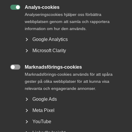
Analys-cookies

Analyseringscookies hjälper oss förbättra
webbplatsen genom att samla och rapportera
information om hur den används.
Google Analytics
Microsoft Clarity
AD-dom: Uppsägningar enligt
EU-direktivet och bristande
Marknadsförings-cookies
MBL-förhandling vid arbetsbrist

Marknadsförings-cookies används för att spåra
gester på olika webbplatser för att kunna visa
AD 2026 nr 40 Fråga om en arbetsgivare, som inte har
relevanta och engagerande annonser.
kollektivavtal, bröt mot förhandlingsskyldigheten...
Google Ads
Meta Pixel
YouTube