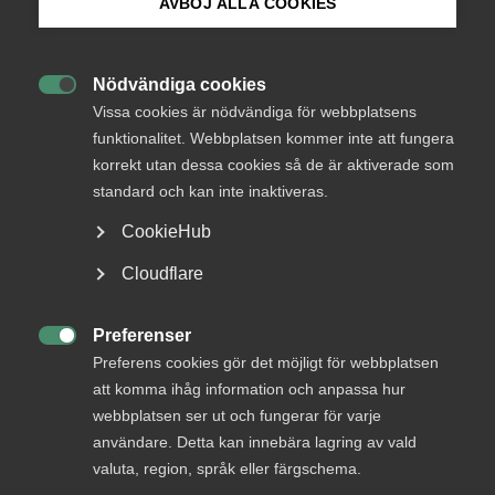
Endast tillgänglig för
AVBÖJ ALLA COOKIES
medlemmar
Bli medlem
Nödvändiga cookies

Logga in på Arbetsgivarguiden
Vissa cookies är nödvändiga för webbplatsens
Logga in
funktionalitet. Webbplatsen kommer inte att fungera
korrekt utan dessa cookies så de är aktiverade som
Sök på almega.se
standard och kan inte inaktiveras.
Bli medlem
CookieHub
Press
Cloudflare
In English
Cookie-inställningar
Preferenser

Preferens cookies gör det möjligt för webbplatsen
att komma ihåg information och anpassa hur
DU KANSKE OCKSÅ ÄR INTRESSERAD AV
webbplatsen ser ut och fungerar för varje
DETTA?
användare. Detta kan innebära lagring av vald
valuta, region, språk eller färgschema.