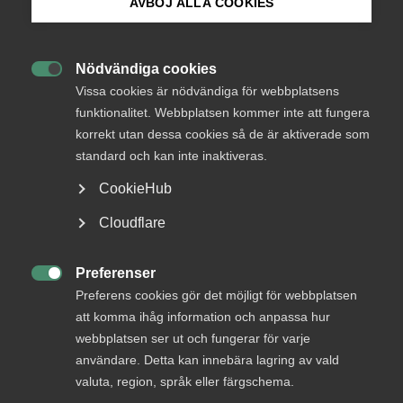
medlemmar
AVBÖJ ALLA COOKIES
Bli medlem
Nödvändiga cookies
Logga in

Logga in på Arbetsgivarguiden
Vissa cookies är nödvändiga för webbplatsens
funktionalitet. Webbplatsen kommer inte att fungera
korrekt utan dessa cookies så de är aktiverade som
Sök på almega.se
Bli medlem
standard och kan inte inaktiveras.
CookieHub
Press
Cloudflare
In English
Cookie-inställningar
Preferenser

Preferens cookies gör det möjligt för webbplatsen
DU KANSKE OCKSÅ ÄR INTRESSERAD AV
att komma ihåg information och anpassa hur
DETTA?
webbplatsen ser ut och fungerar för varje
användare. Detta kan innebära lagring av vald
valuta, region, språk eller färgschema.