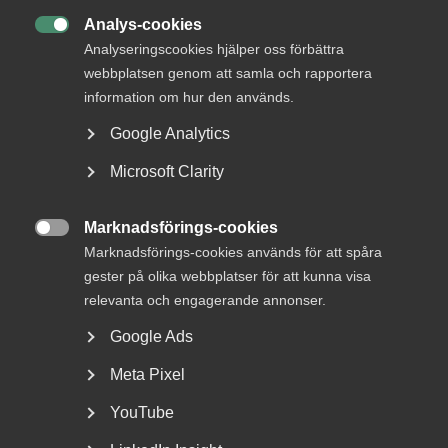
Analys-cookies

Analyseringscookies hjälper oss förbättra
webbplatsen genom att samla och rapportera
information om hur den används.
Google Analytics
Sjuk under semestern – en guide
Microsoft Clarity
till arbetsgivare
Rätten att byta semester mot sjuklön Om en
Marknadsförings-cookies

medarbetare blir sjuk under semesterledigheten har
Marknadsförings-cookies används för att spåra
personen...
gester på olika webbplatser för att kunna visa
relevanta och engagerande annonser.
Google Ads
Meta Pixel
YouTube