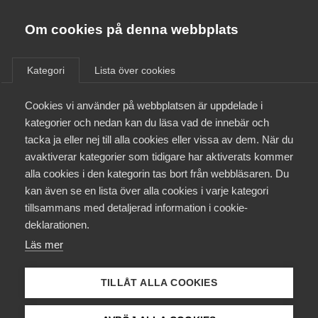
Almega
Förbund
Om cookies på denna webbplats
Almega Tjänste­förbunden
/
Aktuellt
/
Arbetsgivarnytt
/
Om Almega
Kategori
Lista över cookies
Almega Tjänste­företagen
Aktuellt
Cookies vi använder på webbplatsen är uppdelade i
Almega Utbildning
Löneväxla till pension – en
kategorier och nedan kan du läsa vad de innebär och
möjlighet för några
Innovations­företagen
tacka ja eller nej till alla cookies eller vissa av dem. När du
Medlemskapet
avaktiverar kategorier som tidigare har aktiverats kommer
Kompetens­företagen
alla cookies i den kategorin tas bort från webbläsaren. Du
Mina sidor
Okategoriserade
7 juli 2015
Arbetsgivarnytt
kan även se en lista över alla cookies i varje kategori
Medie­företagen
tillsammans med detaljerad information i cookie-
Kontakt
Säkerhets­företagen
deklarationen.
Läs mer
Tåg­företagen
Kurser & utbildningar
Vård­företagarna
TILLÅT ALLA COOKIES
Påverkansarbete
Endast tillgänglig för