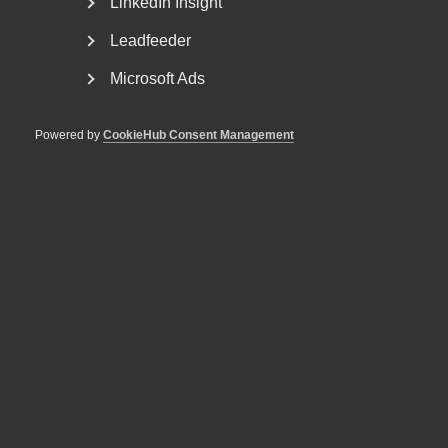
LinkedIn Insight
Leadfeeder
Microsoft Ads
Powered by
CookieHub Consent Management
Nyheter om arbetstillstånd
sommaren 2026: Vad gäller?
För arbetsgivare innebär årets förändringar bland annat
nya lönekrav för arbetstillstånd, skärpta krav...