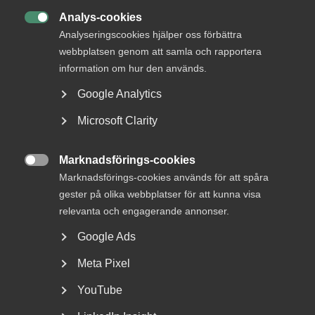
DU KANSKE OCKSÅ ÄR INTRESSERAD AV
Analys-cookies
DETTA?

Analyseringscookies hjälper oss förbättra
webbplatsen genom att samla och rapportera
information om hur den används.
Google Analytics
Microsoft Clarity
Marknadsförings-cookies

Marknadsförings-cookies används för att spåra
Bred partsöverenskommelse om
gester på olika webbplatser för att kunna visa
framtidens kollektivavtal
relevanta och engagerande annonser.
Google Ads
Arbetsgivar- och arbetstagarorganisationer inom
tjänstesektorn har enats om ett nytt samarbetsavtal
Meta Pixel
för...
YouTube