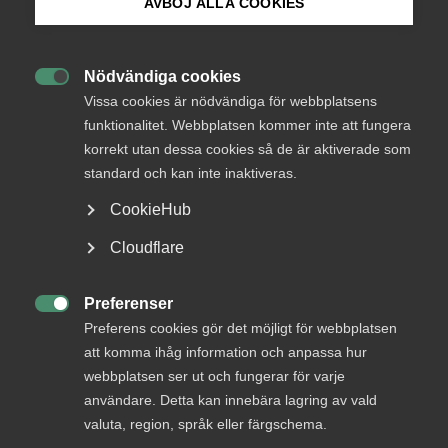
AVBÖJ ALLA COOKIES
Bli medlem
Nödvändiga cookies
Endast tillgänglig för

Logga in på Arbetsgivarguiden
Vissa cookies är nödvändiga för webbplatsens
medlemmar
funktionalitet. Webbplatsen kommer inte att fungera
korrekt utan dessa cookies så de är aktiverade som
Sök på almega.se
standard och kan inte inaktiveras.
Logga in
CookieHub
Press
Cloudflare
In English
Bli medlem
Cookie-inställningar
Preferenser

Preferens cookies gör det möjligt för webbplatsen
att komma ihåg information och anpassa hur
webbplatsen ser ut och fungerar för varje
användare. Detta kan innebära lagring av vald
valuta, region, språk eller färgschema.