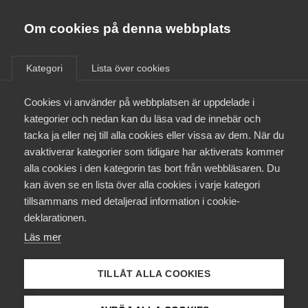
Almega
Förbund
Om cookies på denna webbplats
Almega Tjänste­förbunden
/
Aktuellt
/
Arbetsgivarnytt
/
Om Almega
Kategori
Lista över cookies
Almega Tjänste­företagen
Aktuellt
Cookies vi använder på webbplatsen är uppdelade i
Almega Utbildning
Årets lönerevision
kategorier och nedan kan du läsa vad de innebär och
Tjänstemanna­avtalet med
Innovations­företagen
tacka ja eller nej till alla cookies eller vissa av dem. När du
Medlemskapet
Unionen (fd Sif) och Sveriges
avaktiverar kategorier som tidigare har aktiverats kommer
Kompetens­företagen
Ingenjörer (grå avtalet) för
alla cookies i den kategorin tas bort från webbläsaren. Du
Mina sidor
kan även se en lista över alla cookies i varje kategori
Medie­företagen
tiden 1 maj 2015 – 30 april
tillsammans med detaljerad information i cookie-
2016
Kontakt
Säkerhets­företagen
deklarationen.
Läs mer
Tåg­företagen
Kurser & utbildningar
Okategoriserade
30 januari 2015
Arbetsgivarnytt
Vård­företagarna
TILLÅT ALLA COOKIES
Påverkansarbete