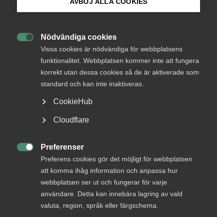
Endast tillgänglig för
AVBÖJ ALLA COOKIES
medlemmar
Bli medlem
Nödvändiga cookies

Logga in på Arbetsgivarguiden
Vissa cookies är nödvändiga för webbplatsens
Logga in
funktionalitet. Webbplatsen kommer inte att fungera
korrekt utan dessa cookies så de är aktiverade som
Sök på almega.se
standard och kan inte inaktiveras.
Bli medlem
CookieHub
Press
Cloudflare
In English
Cookie-inställningar
Preferenser

Preferens cookies gör det möjligt för webbplatsen
att komma ihåg information och anpassa hur
DU KANSKE OCKSÅ ÄR INTRESSERAD AV
webbplatsen ser ut och fungerar för varje
DETTA?
användare. Detta kan innebära lagring av vald
valuta, region, språk eller färgschema.