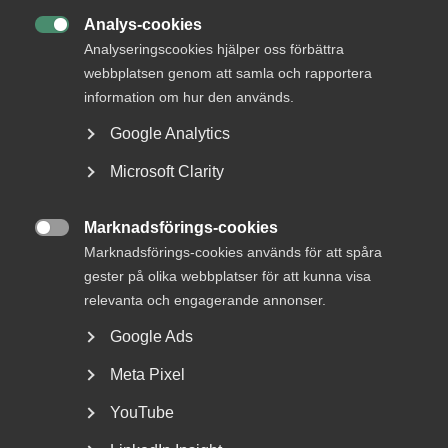
Analys-cookies

Analyseringscookies hjälper oss förbättra
webbplatsen genom att samla och rapportera
information om hur den används.
Google Analytics
Microsoft Clarity
Otillåtna slagningar och
privatekonomi räckte inte för
Marknadsförings-cookies
avskedande – AD

Marknadsförings-cookies används för att spåra
ogiltigförklarar beslutet
gester på olika webbplatser för att kunna visa
relevanta och engagerande annonser.
AD 2026 nr 19 Bakgrunden till tvisten var följande.
Google Ads
Arbetstagaren KM arbetade som utredare hos ett
försäkringsbolag...
Meta Pixel
YouTube