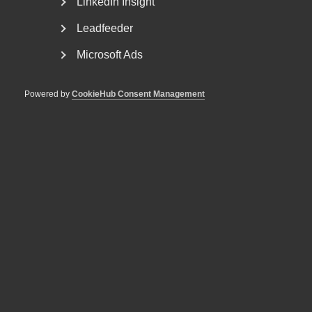
LinkedIn Insight
Leadfeeder
Microsoft Ads
Powered by
CookieHub Consent Management
Försäkringskassan förlorade
tvisten om avskedande efter
dataintrång
AD 2026 nr 44 Fråga om Försäkringskassan hade laga
grund att avskeda, eller åtminstone sakliga skäl att...