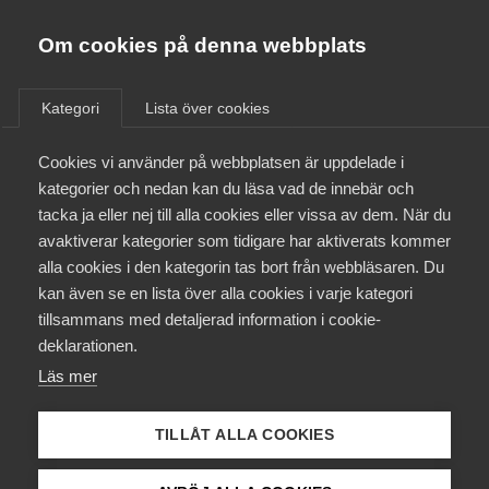
Almega
Förbund
Om cookies på denna webbplats
Almega Tjänste­förbunden
/
Aktuellt
/
Arbetsgivarnytt
/
Om Almega
Kategori
Lista över cookies
Almega Tjänste­företagen
Aktuellt
Cookies vi använder på webbplatsen är uppdelade i
Almega Utbildning
Återbetalning av AFA-
kategorier och nedan kan du läsa vad de innebär och
premier –
Innovations­företagen
tacka ja eller nej till alla cookies eller vissa av dem. När du
Medlemskapet
Serviceentreprenörerna
avaktiverar kategorier som tidigare har aktiverats kommer
Kompetens­företagen
alla cookies i den kategorin tas bort från webbläsaren. Du
Mina sidor
kan även se en lista över alla cookies i varje kategori
Medie­företagen
Okategoriserade
1 april 2014
Arbetsgivarnytt
tillsammans med detaljerad information i cookie-
Kontakt
Säkerhets­företagen
deklarationen.
Läs mer
Tåg­företagen
Kurser & utbildningar
Vård­företagarna
TILLÅT ALLA COOKIES
Påverkansarbete