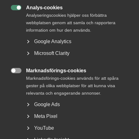
Analys-cookies

Analyseringscookies hjälper oss förbättra
webbplatsen genom att samla och rapportera
information om hur den används.
Google Analytics
Microsoft Clarity
Vad du som arbetsgivare kan
kräva av dina medarbetare
Marknadsförings-cookies

Marknadsförings-cookies används för att spåra
I Almegapoddens avsnitt "Arbetstagarens skyldigheter"
gester på olika webbplatser för att kunna visa
diskuterar arbetsrättsjuristerna Maria Elinder...
relevanta och engagerande annonser.
Google Ads
Meta Pixel
YouTube