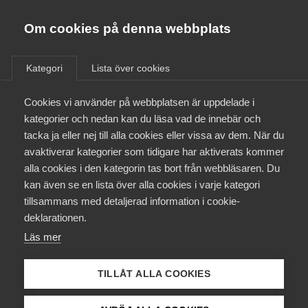
Almega
Förbund
Om cookies på denna webbplats
Almega Tjänste­förbunden
/
Aktuellt
/
Arbetsgivarnytt
/
Om Almega
Kategori
Lista över cookies
Almega Tjänste­företagen
Aktuellt
Cookies vi använder på webbplatsen är uppdelade i
Almega Utbildning
Får politisk verksamhet
kategorier och nedan kan du läsa vad de innebär och
förekomma på
Innovations­företagen
tacka ja eller nej till alla cookies eller vissa av dem. När du
Medlemskapet
arbetsplatsen?
avaktiverar kategorier som tidigare har aktiverats kommer
Kompetens­företagen
alla cookies i den kategorin tas bort från webbläsaren. Du
Mina sidor
kan även se en lista över alla cookies i varje kategori
Medie­företagen
Okategoriserade
3 mars 2014
Arbetsgivarnytt
tillsammans med detaljerad information i cookie-
Kontakt
Säkerhets­företagen
deklarationen.
Läs mer
Tåg­företagen
Kurser & utbildningar
Vård­företagarna
TILLÅT ALLA COOKIES
Påverkansarbete