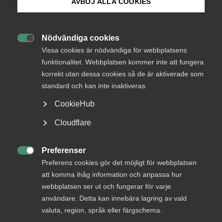
Endast tillgänglig för
AVBÖJ ALLA COOKIES
medlemmar
Bli medlem
Nödvändiga cookies

Logga in på Arbetsgivarguiden
Vissa cookies är nödvändiga för webbplatsens
Logga in
funktionalitet. Webbplatsen kommer inte att fungera
korrekt utan dessa cookies så de är aktiverade som
Sök på almega.se
standard och kan inte inaktiveras.
Bli medlem
CookieHub
Press
Cloudflare
In English
Cookie-inställningar
Preferenser

Preferens cookies gör det möjligt för webbplatsen
att komma ihåg information och anpassa hur
DU KANSKE OCKSÅ ÄR INTRESSERAD AV
webbplatsen ser ut och fungerar för varje
DETTA?
användare. Detta kan innebära lagring av vald
valuta, region, språk eller färgschema.