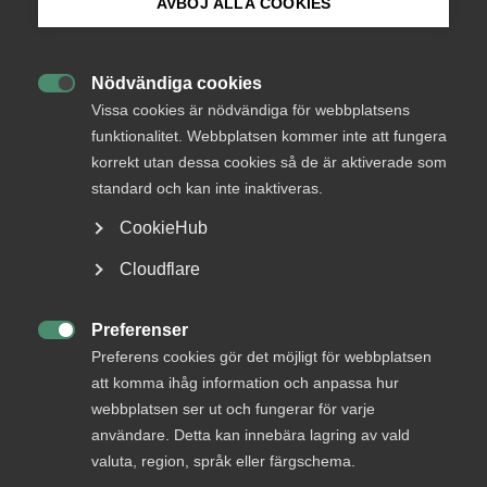
Endast tillgänglig för
AVBÖJ ALLA COOKIES
medlemmar
Bli medlem
Nödvändiga cookies

Logga in på Arbetsgivarguiden
Vissa cookies är nödvändiga för webbplatsens
Logga in
funktionalitet. Webbplatsen kommer inte att fungera
korrekt utan dessa cookies så de är aktiverade som
Sök på almega.se
standard och kan inte inaktiveras.
Bli medlem
CookieHub
Press
Cloudflare
In English
Cookie-inställningar
Preferenser

Preferens cookies gör det möjligt för webbplatsen
att komma ihåg information och anpassa hur
DU KANSKE OCKSÅ ÄR INTRESSERAD AV
webbplatsen ser ut och fungerar för varje
DETTA?
användare. Detta kan innebära lagring av vald
valuta, region, språk eller färgschema.