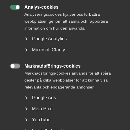
Analys-cookies

Analyseringscookies hjälper oss förbättra
webbplatsen genom att samla och rapportera
information om hur den används.
Google Analytics
Microsoft Clarity
Bred partsöverenskommelse om
framtidens kollektivavtal
Marknadsförings-cookies

Marknadsförings-cookies används för att spåra
Arbetsgivar- och arbetstagarorganisationer inom
gester på olika webbplatser för att kunna visa
tjänstesektorn har enats om ett nytt samarbetsavtal
för...
relevanta och engagerande annonser.
Google Ads
Meta Pixel
YouTube