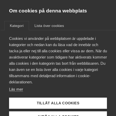
Almega
Förbund
Om cookies på denna webbplats
Almega Tjänste­förbunden
/
Aktuellt
/
Arbetsgivarnytt
/
Om Almega
Kategori
Lista över cookies
Almega Tjänste­företagen
Aktuellt
Cookies vi använder på webbplatsen är uppdelade i
Almega Utbildning
Avtalsförhandlingarna med
kategorier och nedan kan du läsa vad de innebär och
Sjöbefälsföreningen har
Innovations­företagen
tacka ja eller nej till alla cookies eller vissa av dem. När du
Medlemskapet
strandat
avaktiverar kategorier som tidigare har aktiverats kommer
Kompetens­företagen
alla cookies i den kategorin tas bort från webbläsaren. Du
Mina sidor
kan även se en lista över alla cookies i varje kategori
Medie­företagen
Okategoriserade
17 januari 2014
Arbetsgivarnytt
tillsammans med detaljerad information i cookie-
Kontakt
Säkerhets­företagen
deklarationen.
Läs mer
Tåg­företagen
Kurser & utbildningar
Vård­företagarna
TILLÅT ALLA COOKIES
Påverkansarbete