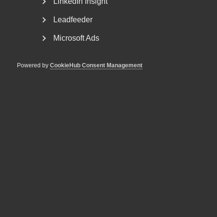
LinkedIn Insight
Leadfeeder
Jonas Stenmo - ny vice vd för
Microsoft Ads
Almega
Jonas Stenmo har utsetts till vice vd för tjänstesektorns
Powered by
CookieHub Consent Management
arbetsgivar- och branschorganisation Almega....
Vad händer i frågan om