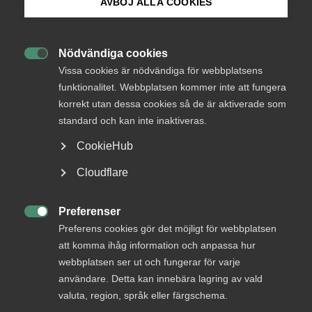
medlemmar
AVBÖJ ALLA COOKIES
Bli medlem
Nödvändiga cookies
Logga in

Logga in på Arbetsgivarguiden
Vissa cookies är nödvändiga för webbplatsens
funktionalitet. Webbplatsen kommer inte att fungera
korrekt utan dessa cookies så de är aktiverade som
Sök på almega.se
Bli medlem
standard och kan inte inaktiveras.
CookieHub
Press
Cloudflare
In English
Cookie-inställningar
Preferenser

Preferens cookies gör det möjligt för webbplatsen
DU KANSKE OCKSÅ ÄR INTRESSERAD AV
att komma ihåg information och anpassa hur
DETTA?
webbplatsen ser ut och fungerar för varje
användare. Detta kan innebära lagring av vald
valuta, region, språk eller färgschema.