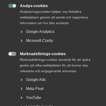
Analys-cookies

Analyseringscookies hjälper oss förbättra
webbplatsen genom att samla och rapportera
information om hur den används.
Google Analytics
Nyheter om arbetstillstånd
Microsoft Clarity
sommaren 2026: Vad gäller?
För arbetsgivare innebär årets förändringar bland annat
Marknadsförings-cookies

nya lönekrav för arbetstillstånd, skärpta krav...
Marknadsförings-cookies används för att spåra
gester på olika webbplatser för att kunna visa
relevanta och engagerande annonser.
Google Ads
Meta Pixel
YouTube