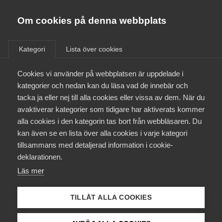
Almega
Förbund
Om cookies på denna webbplats
Almega Tjänste­förbunden
/
Aktuellt
/
Arbetsgivarnytt
/
Om Almega
Kategori
Lista över cookies
Almega Tjänste­företagen
Aktuellt
Cookies vi använder på webbplatsen är uppdelade i
Almega Utbildning
Samtliga avtal klara i bransch
kategorier och nedan kan du läsa vad de innebär och
Kommunikaiton
Innovations­företagen
tacka ja eller nej till alla cookies eller vissa av dem. När du
Medlemskapet
avaktiverar kategorier som tidigare har aktiverats kommer
Kompetens­företagen
alla cookies i den kategorin tas bort från webbläsaren. Du
Mina sidor
Okategoriserade
10 oktober 2013
Arbetsgivarnytt
kan även se en lista över alla cookies i varje kategori
Medie­företagen
tillsammans med detaljerad information i cookie-
Kontakt
Säkerhets­företagen
deklarationen.
Läs mer
Tåg­företagen
Kurser & utbildningar
Vård­företagarna
TILLÅT ALLA COOKIES
Påverkansarbete
Endast tillgänglig för