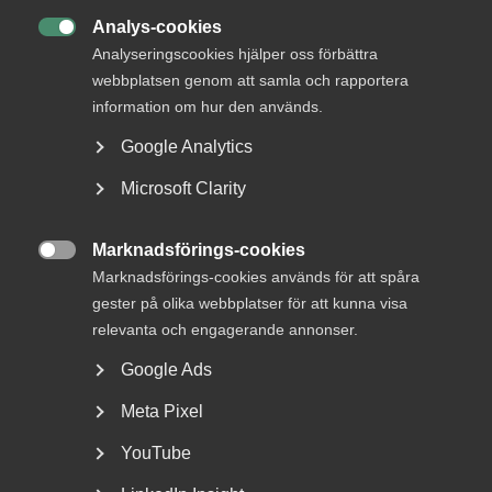
Analys-cookies

Analyseringscookies hjälper oss förbättra
webbplatsen genom att samla och rapportera
information om hur den används.
Bred partsöverenskommelse om
Google Analytics
framtidens kollektivavtal
Microsoft Clarity
Arbetsgivar- och arbetstagarorganisationer inom
tjänstesektorn har enats om ett nytt samarbetsavtal
Marknadsförings-cookies
för...

Marknadsförings-cookies används för att spåra
gester på olika webbplatser för att kunna visa
relevanta och engagerande annonser.
Google Ads
Meta Pixel
YouTube