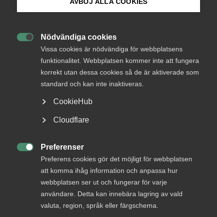
AVBÖJ ALLA COOKIES
Bli medlem
Logga in
Nödvändiga cookies

Logga in på Arbetsgivarguiden
Vissa cookies är nödvändiga för webbplatsens
funktionalitet. Webbplatsen kommer inte att fungera
Bli medlem
korrekt utan dessa cookies så de är aktiverade som
Sök på almega.se
standard och kan inte inaktiveras.
CookieHub
Press
Cloudflare
In English
Cookie-inställningar
Preferenser
DU KANSKE OCKSÅ ÄR INTRESSERAD AV

Preferens cookies gör det möjligt för webbplatsen
DETTA?
att komma ihåg information och anpassa hur
webbplatsen ser ut och fungerar för varje
användare. Detta kan innebära lagring av vald
valuta, region, språk eller färgschema.