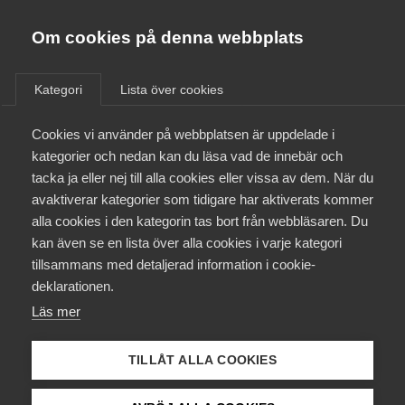
Almega
Förbund
Om cookies på denna webbplats
Almega Tjänste­förbunden
/
Aktuellt
/
Arbetsgivarnytt
/
Om Almega
Kategori
Lista över cookies
Almega Tjänste­företagen
Aktuellt
Cookies vi använder på webbplatsen är uppdelade i
Almega Utbildning
Nytt avtal med Unionen
kategorier och nedan kan du läsa vad de innebär och
Innovations­företagen
tacka ja eller nej till alla cookies eller vissa av dem. När du
Medlemskapet
avaktiverar kategorier som tidigare har aktiverats kommer
Okategoriserade
Kompetens­företagen
4 oktober 2013
Arbetsgivarnytt
alla cookies i den kategorin tas bort från webbläsaren. Du
Mina sidor
kan även se en lista över alla cookies i varje kategori
Medie­företagen
tillsammans med detaljerad information i cookie-
Kontakt
Säkerhets­företagen
deklarationen.
Läs mer
Tåg­företagen
Kurser & utbildningar
Endast tillgänglig för
Vård­företagarna
TILLÅT ALLA COOKIES
medlemmar
Påverkansarbete