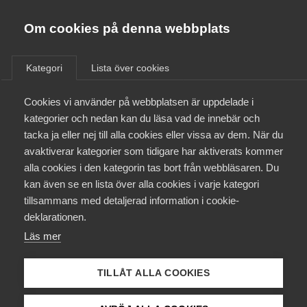
Almega
Förbund
Om cookies på denna webbplats
Almega Tjänste­förbunden
/
Aktuellt
/
Arbetsgivarnytt
/
Om Almega
Kategori
Lista över cookies
Almega Tjänste­företagen
Aktuellt
Cookies vi använder på webbplatsen är uppdelade i
Almega Utbildning
Nytt treårigt avtal för
kategorier och nedan kan du läsa vad de innebär och
serviceentreprenad med
Innovations­företagen
tacka ja eller nej till alla cookies eller vissa av dem. När du
Medlemskapet
Kommunal
avaktiverar kategorier som tidigare har aktiverats kommer
Kompetens­företagen
alla cookies i den kategorin tas bort från webbläsaren. Du
Mina sidor
kan även se en lista över alla cookies i varje kategori
Medie­företagen
Okategoriserade
28 juni 2013
Arbetsgivarnytt
tillsammans med detaljerad information i cookie-
Kontakt
Säkerhets­företagen
deklarationen.
Läs mer
Tåg­företagen
Kurser & utbildningar
Vård­företagarna
TILLÅT ALLA COOKIES
Påverkansarbete