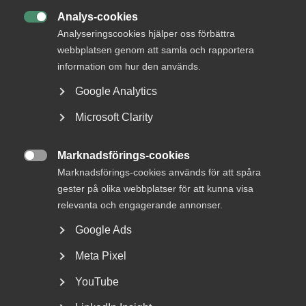
Analys-cookies

Analyseringscookies hjälper oss förbättra
webbplatsen genom att samla och rapportera
information om hur den används.
Google Analytics
Microsoft Clarity
Bred partsöverenskommelse om
framtidens kollektivavtal
Marknadsförings-cookies

Marknadsförings-cookies används för att spåra
Arbetsgivar- och arbetstagarorganisationer inom
gester på olika webbplatser för att kunna visa
tjänstesektorn har enats om ett nytt samarbetsavtal
för...
relevanta och engagerande annonser.
Google Ads
Meta Pixel
YouTube