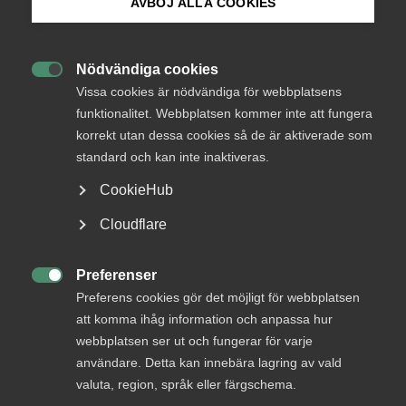
Endast tillgänglig för
AVBÖJ ALLA COOKIES
medlemmar
Bli medlem
Nödvändiga cookies

Logga in på Arbetsgivarguiden
Vissa cookies är nödvändiga för webbplatsens
Logga in
funktionalitet. Webbplatsen kommer inte att fungera
korrekt utan dessa cookies så de är aktiverade som
Sök på almega.se
standard och kan inte inaktiveras.
Bli medlem
CookieHub
Press
Cloudflare
In English
Cookie-inställningar
Preferenser

Preferens cookies gör det möjligt för webbplatsen
att komma ihåg information och anpassa hur
DU KANSKE OCKSÅ ÄR INTRESSERAD AV
webbplatsen ser ut och fungerar för varje
DETTA?
användare. Detta kan innebära lagring av vald
valuta, region, språk eller färgschema.