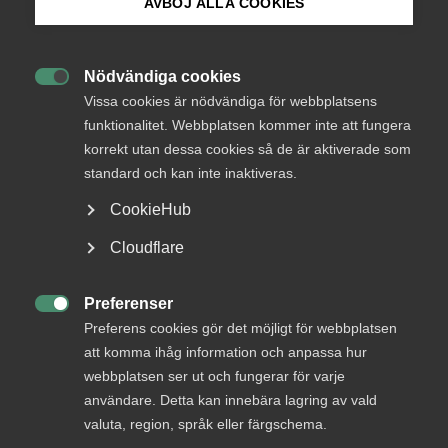
inkommer med svar.
AVBÖJ ALLA COOKIES
Bli medlem
Nödvändiga cookies

Logga in på Arbetsgivarguiden
Vissa cookies är nödvändiga för webbplatsens
Status
Under bearbetning
funktionalitet. Webbplatsen kommer inte att fungera
korrekt utan dessa cookies så de är aktiverade som
Sök på almega.se
Från
standard och kan inte inaktiveras.
Utbildningsdepartementet
CookieHub
Svar senast
12 december 2018
Press
Cloudflare
In English
Cookie-inställningar
Läs remissen här
Preferenser

Preferens cookies gör det möjligt för webbplatsen
att komma ihåg information och anpassa hur
webbplatsen ser ut och fungerar för varje
MER OM ARBETSMARKNAD
användare. Detta kan innebära lagring av vald
valuta, region, språk eller färgschema.
29 juni
Debattartiklar