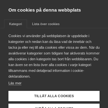
Almega
Förbund
Om cookies på denna webbplats
Almega Tjänste­förbunden
Aktuellt
/
Remisser
Om Almega
Kategori
Lista över cookies
Almega Tjänste­företagen
Aktuellt
Cookies vi använder på webbplatsen är uppdelade i
Almega Utbildning
Remiss av
kategorier och nedan kan du läsa vad de innebär och
Komvuxutredningens
Innovations­företagen
tacka ja eller nej till alla cookies eller vissa av dem. När du
Medlemskapet
slutbetänkande, En andra och
avaktiverar kategorier som tidigare har aktiverats kommer
Kompetens­företagen
en annan chans – ett komvux i
alla cookies i den kategorin tas bort från webbläsaren. Du
Mina sidor
kan även se en lista över alla cookies i varje kategori
Medie­företagen
tiden (2018:71)
tillsammans med detaljerad information i cookie-
Kontakt
Säkerhets­företagen
deklarationen.
Läs mer
Tåg­företagen
Arbetsmarknad
Remiss
Kurser & utbildningar
Vård­företagarna
TILLÅT ALLA COOKIES
Påverkansarbete
Almega har beretts tillfälle att besvara remissen och