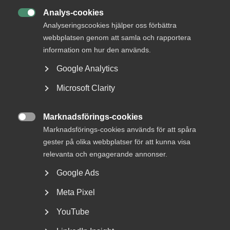
Med hot som verktyg byggs ingen
Analys-cookies

Analyseringscookies hjälper oss förbättra
tillit
webbplatsen genom att samla och rapportera
information om hur den används.
Google Analytics
5 juni
Debattartiklar
Microsoft Clarity
Debatt: Mindre valfrihet ger
sämre resultat och högre pris
Marknadsförings-cookies

Marknadsförings-cookies används för att spåra
gester på olika webbplatser för att kunna visa
relevanta och engagerande annonser.
29 maj
Debattartiklar
Google Ads
Debatt: Alla kan göra mer för
jobben – även parterna
Meta Pixel
YouTube