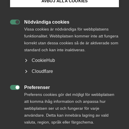
AVBÖJ ALLA COOKIES
Status
Besvarad
Bli medlem
Från
Nödvändiga cookies
Finansdepartementet

Logga in på Arbetsgivarguiden
Vissa cookies är nödvändiga för webbplatsens
Svar senast
funktionalitet. Webbplatsen kommer inte att fungera
4 maj 2015
korrekt utan dessa cookies så de är aktiverade som
Sök på almega.se
standard och kan inte inaktiveras.
CookieHub
läs remissen
Press
Cloudflare
In English
Cookie-inställningar
Preferenser
Bli en del av framtidens

Preferens cookies gör det möjligt för webbplatsen
arbetsliv
att komma ihåg information och anpassa hur
webbplatsen ser ut och fungerar för varje
Jobb & karriär
användare. Detta kan innebära lagring av vald
Om Almega
valuta, region, språk eller färgschema.