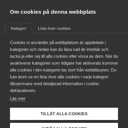
Almega
Förbund
Om cookies på denna webbplats
Almega Tjänste­förbunden
Aktuellt
/
Remisser
Om Almega
Kategori
Lista över cookies
Almega Tjänste­företagen
Aktuellt
Cookies vi använder på webbplatsen är uppdelade i
Almega Utbildning
Promemorian Förändringar av
kategorier och nedan kan du läsa vad de innebär och
husavdraget
Innovations­företagen
tacka ja eller nej till alla cookies eller vissa av dem. När du
Medlemskapet
avaktiverar kategorier som tidigare har aktiverats kommer
Kompetens­företagen
alla cookies i den kategorin tas bort från webbläsaren. Du
Remiss
Mina sidor
kan även se en lista över alla cookies i varje kategori
Medie­företagen
tillsammans med detaljerad information i cookie-
Kontakt
Säkerhets­företagen
deklarationen.
Läs
remissvaret
Läs mer
Tåg­företagen
Kurser & utbildningar
Vård­företagarna
TILLÅT ALLA COOKIES
Påverkansarbete