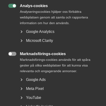
Bli medlem
Analys-cookies

Analyseringscookies hjälper oss förbättra
Rådgivning, hjälp och
webbplatsen genom att samla och rapportera
kontakt
information om hur den används.
Google Analytics
Rådgivning och hjälp
Microsoft Clarity
Mina sidor
Kontakta Almega
Marknadsförings-cookies

Marknadsförings-cookies används för att spåra
gester på olika webbplatser för att kunna visa
Arbetsgivarguiden
relevanta och engagerande annonser.
hjälper dig att göra rätt
Google Ads
Logga in
Meta Pixel
YouTube
Bli medlem